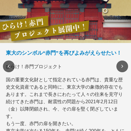
東大のシンボル“赤門”を再びよみがえらせたい！
ひらけ！赤門プロジェクト
国の重要文化財として指定されている赤門は、貴重な歴
史文化資産であると同時に、東京大学の象徴的存在でも
あります。これまで長きにわたって人々の往来を見守り
続けてきた赤門は、耐震性の問題から2021年2月12日
（金）以降閉鎖され、今、その扉を堅く閉ざしていま
す。
もう一度、赤門の扉を開きたい。
東京大学は次なる150年を、赤門は続く200年を、ともに