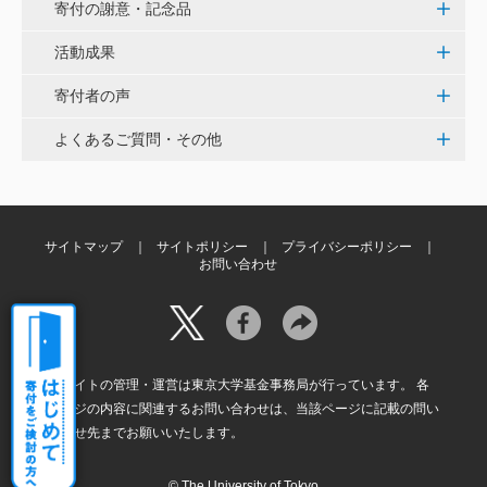
寄付の謝意・記念品
花之内 健仁
活動成果
伝統ある赤門に貢献できるまたとない企画に参加でき
寄付者の声
嬉しく思います。 <ひらけ！赤門プロジェクト>
よくあるご質問・その他
劉 晨熙
白石流司、その始まりを赤門に。 <ひらけ！赤門プロ
ジェクト>
サイトマップ
サイトポリシー
プライバシーポリシー
お問い合わせ
株式会社ペイ・フォワード
夢や目標を叶えるために本気で挑戦する、イキイキと
輝く子供達が全国に増えますように。 <ひらけ！赤門
プロジェクト>
本サイトの管理・運営は東京大学基金事務局が行っています。 各
ページの内容に関連するお問い合わせは、当該ページに記載の問い
合わせ先までお願いいたします。
© The University of Tokyo