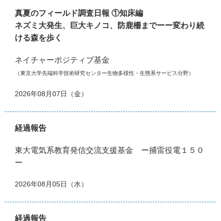
真夏のフィールド調査日報 ①知床編
ネズミ大発生、巨大キノコ、防鹿柵までーー変わり続
ける森を歩く
ネイチャーポジティブ基金
（東京大学先端科学技術研究センター生物多様性・生態系サービス分野）
2026年08月07日（金）
経過報告
東大電気系教育発信交流支援基金 ー捕雷役電１５０
ー
2026年08月05日（水）
経過報告