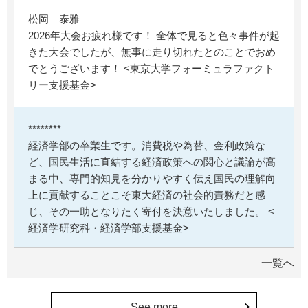
松岡 泰雅
2026年大会お疲れ様です！ 全体で見ると色々事件が起
きた大会でしたが、無事に走り切れたとのことでおめ
でとうございます！ <東京大学フォーミュラファクト
リー支援基金>
********
経済学部の卒業生です。消費税や為替、金利政策な
ど、国民生活に直結する経済政策への関心と議論が高
まる中、専門的知見を分かりやすく伝え国民の理解向
上に貢献することこそ東大経済の社会的責務だと感
じ、その一助となりたく寄付を決意いたしました。 <
経済学研究科・経済学部支援基金>
一覧へ
増田 尚久
図書館の益々の充実とご発展を陰ながら応援しており
ます。 <東京大学附属図書館支援プロジェクト>
See more