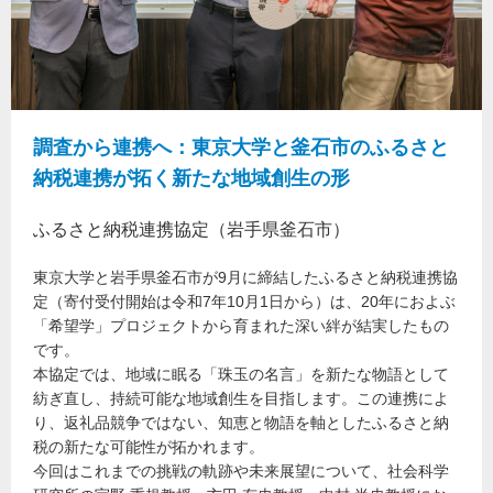
調査から連携へ：東京大学と釜石市のふるさと
納税連携が拓く新たな地域創生の形
ふるさと納税連携協定（岩手県釜石市）
東京大学と岩手県釜石市が9月に締結したふるさと納税連携協
定（寄付受付開始は令和7年10月1日から）は、20年におよぶ
「希望学」プロジェクトから育まれた深い絆が結実したもの
です。
本協定では、地域に眠る「珠玉の名言」を新たな物語として
紡ぎ直し、持続可能な地域創生を目指します。この連携によ
り、返礼品競争ではない、知恵と物語を軸としたふるさと納
税の新たな可能性が拓かれます。
今回はこれまでの挑戦の軌跡や未来展望について、社会科学