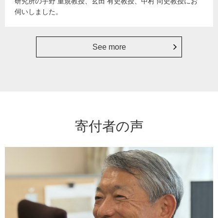
研究所の宇野 重規教授、玄田 有史教授、中村 尚史教授にお
伺いしました。
See more
寄付者の声