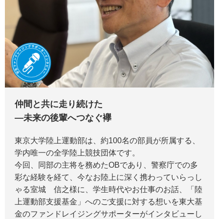
仲間と共に走り続けた
―未来の後輩へつなぐ襷
東京大学陸上運動部は、約100名の部員が所属する、
学内唯一の全学陸上競技団体です。
今回、同部の主将を務めたOBであり、警察庁での多
彩な経験を経て、今なお陸上に深く携わっていらっし
ゃる室城 信之様に、学生時代やお仕事のお話、「陸
上運動部支援基金」へのご支援に対する想いを東大基
金のファンドレイジングサポーターがインタビューし