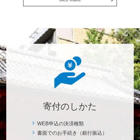
********
植物は、実は植物同士全世界の植物で繋がっている。
植物が未来に繋がっている。 地球や室内の空気清浄、
浄化作用を行っていて、綺麗クリーンにしてくれてい
る。 植物、素晴らしい。 世界の学会でも、子供たち
にも、植物の素晴らしさ、凄さを伝えていってほし
い。 後世、子供たちにも、３千年後も
********
美味しいお寿司、刺身、美味しい魚、美味しい日本
米、酢飯 世界中の人々の舌を魅了している これから
寄付のしかた
も未来永劫 美味しいお寿司、刺身、日本米を子供た
ち、孫たち、子々孫々へ <国際水産研究教育基金>
WEB申込の決済種類
書面でのお手続き（銀行振込）
荒木 雅子