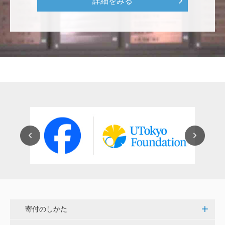
詳細をみる
紺野 邦昭
若い方々のために「イノベーションを産む奇跡の海、
世界のISAKI」を実現し、日本を、そして世界をリー
ドして下さい。 <マリン・フロンティア・サイエン
ス・プロジェクト（三崎臨海実験所）>
穴吹 善範
昨春に開催された小石川植物園の観桜会は素晴らし
く、小石川植物園の維持発展に少しでも寄与できれば
と考えています。
大澤 彰弘
少額ではございますが、今後の動物医療の発展にご活
用いただけると幸いです。 <東京大学動物医療センタ
寄付のしかた
ー未来基金（東大VMC基金）>