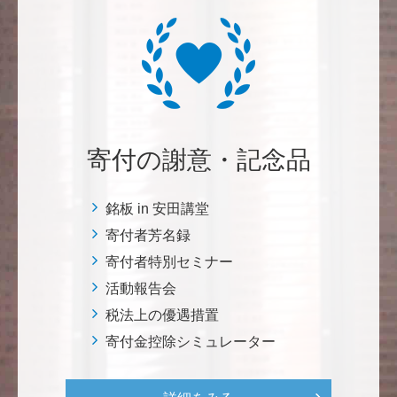
<ラクロス部>
田畑 和樹
対校戦勝利、インカレ優勝目指して頑張ってくださ
い！ <漕艇部>
寄付の謝意・記念品
紺野 邦昭
自身の高齢化とともに、障害のある方の苦労がよく理
解できるようになりました。パンフに出ている「重た
銘板 in 安田講堂
いドアの自動ドア化あるいは開閉しやすい折り戸化」
寄付者芳名録
をはじめとして、身近なことでやらなければならない
寄付者特別セミナー
ことはたくさんあると思います。お役に立てれば幸甚
活動報告会
です。 <障害のある学生や研究者の活躍応援基金>
税法上の優遇措置
寄付金控除シミュレーター
恵良 道信
リベラルアーツとしての経済学をさらに発展させて 下
さい。 <経済学研究科・経済学部支援基金>