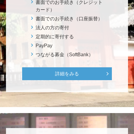
イタリアと日本が協力して頑張っている壮大な発掘調
書面でのお手続き（クレジット
査プロジェクト。 歴史的な発見があることを期待しま
カード）
す。募金することにより、私自身も参加しているよう
書面でのお手続き（口座振替）
な気持ちです。 <ソンマ・ヴェスヴィアーナ発掘調査
法人の方の寄付
プロジェクト>
定期的に寄付する
PayPay
株式会社Ｌｅｇａｌｓｃａｐｅ
つながる募金（SoftBank）
当社は、IS・CSで学んだ知見を法領域に応用するとこ
ろから始まりました。この社会でますますコンピュー
タ科学の力が発揮されるよう祈念して、支援いたしま
詳細をみる
す。 <コンピュータサイエンス教育支援基金>
三好 弘晃
世界に貢献を！
鈴木 淳
微力ながら後輩のみなさんのご活躍を期待してます！