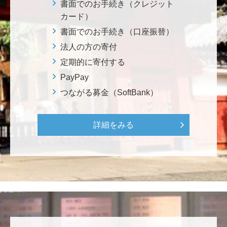
********
書面でのお手続き（クレジット
美味しいお寿司、刺身、美味しい魚、美味しい日本
カード）
米、酢飯 世界中の人々の舌を魅了している これから
書面でのお手続き（口座振替）
も未来永劫 美味しいお寿司、刺身、日本米を子供た
法人の方の寄付
ち、孫たち、子々孫々へ <国際水産研究教育基金>
定期的に寄付する
PayPay
荒木 雅子
つながる募金（SoftBank）
イタリアと日本が協力して頑張っている壮大な発掘調
査プロジェクト。 歴史的な発見があることを期待しま
す。募金することにより、私自身も参加しているよう
詳細をみる
な気持ちです。 <ソンマ・ヴェスヴィアーナ発掘調査
プロジェクト>
株式会社Ｌｅｇａｌｓｃａｐｅ
当社は、IS・CSで学んだ知見を法領域に応用するとこ
ろから始まりました。この社会でますますコンピュー
タ科学の力が発揮されるよう祈念して、支援いたしま
す。 <コンピュータサイエンス教育支援基金>