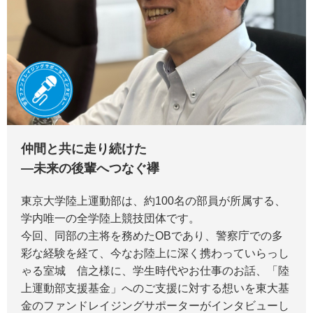
仲間と共に走り続けた
―未来の後輩へつなぐ襷
東京大学陸上運動部は、約100名の部員が所属する、
学内唯一の全学陸上競技団体です。
今回、同部の主将を務めたOBであり、警察庁での多
彩な経験を経て、今なお陸上に深く携わっていらっし
ゃる室城 信之様に、学生時代やお仕事のお話、「陸
上運動部支援基金」へのご支援に対する想いを東大基
金のファンドレイジングサポーターがインタビューし