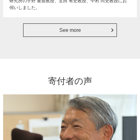
研究所の宇野 重規教授、玄田 有史教授、中村 尚史教授にお
伺いしました。
See more
寄付者の声