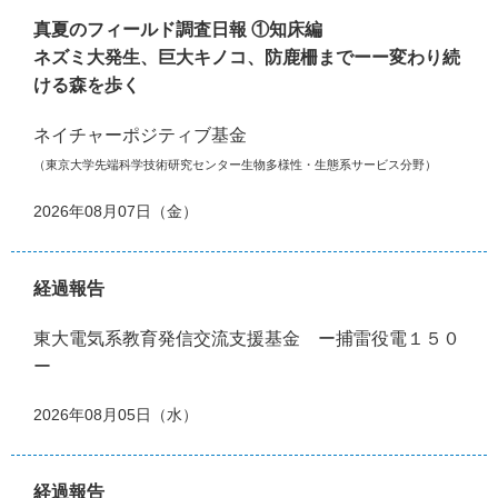
真夏のフィールド調査日報 ①知床編
ネズミ大発生、巨大キノコ、防鹿柵までーー変わり続
ける森を歩く
ネイチャーポジティブ基金
（東京大学先端科学技術研究センター生物多様性・生態系サービス分野）
2026年08月07日（金）
経過報告
東大電気系教育発信交流支援基金 ー捕雷役電１５０
ー
2026年08月05日（水）
経過報告