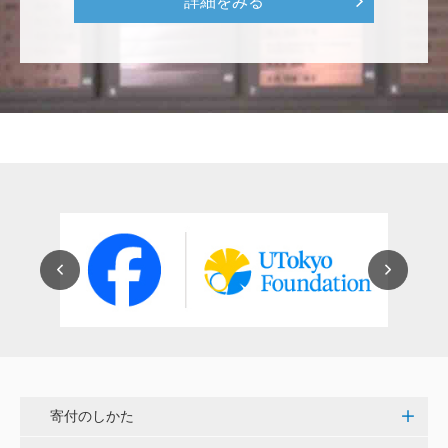
詳細をみる
をはじめとして、身近なことでやらなければならない
ことはたくさんあると思います。お役に立てれば幸甚
です。 <障害のある学生や研究者の活躍応援基金>
恵良 道信
リベラルアーツとしての経済学をさらに発展させて 下
さい。 <経済学研究科・経済学部支援基金>
紺野 邦昭
若い方々のために「イノベーションを産む奇跡の海、
世界のISAKI」を実現し、日本を、そして世界をリー
ドして下さい。 <マリン・フロンティア・サイエン
ス・プロジェクト（三崎臨海実験所）>
穴吹 善範
寄付のしかた
昨春に開催された小石川植物園の観桜会は素晴らし