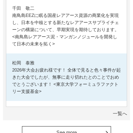
千田 敬二
南鳥島EEZに眠る国産レアアース資源の商業化を実現
し、日本を中核とする新たなレアアースサプライチェ
ーンの構築について、早期実現を期待しております。
<南鳥島レアアース泥・マンガンノジュールを開発し
て日本の未来を拓く>
松岡 泰雅
2026年大会お疲れ様です！ 全体で見ると色々事件が起
きた大会でしたが、無事に走り切れたとのことでおめ
でとうございます！ <東京大学フォーミュラファクト
リー支援基金>
********
一覧へ
経済学部の卒業生です。消費税や為替、金利政策な
ど、国民生活に直結する経済政策への関心と議論が高
まる中、専門的知見を分かりやすく伝え国民の理解向
See more