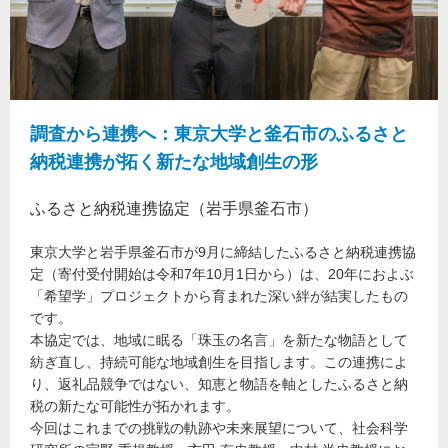
調査から連携へ：東京大学と釜石市のふるさと
納税連携が拓く新たな地域創生の形
ふるさと納税連携協定（岩手県釜石市）
東京大学と岩手県釜石市が9月に締結したふるさと納税連携協
定（寄付受付開始は令和7年10月1日から）は、20年におよぶ
「希望学」プロジェクトから育まれた深い絆が結実したもの
です。
本協定では、地域に眠る「珠玉の名言」を新たな物語として
紡ぎ直し、持続可能な地域創生を目指します。この連携によ
り、返礼品競争ではない、知恵と物語を軸としたふるさと納
税の新たな可能性が拓かれます。
今回はこれまでの挑戦の軌跡や未来展望について、社会科学