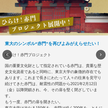
東大のシンボル“赤門”を再びよみがえらせたい！
ひらけ！赤門プロジェクト
国の重要文化財として指定されている赤門は、貴重な歴
史文化資産であると同時に、東京大学の象徴的存在でも
あります。これまで長きにわたって人々の往来を見守り
続けてきた赤門は、耐震性の問題から2021年2月12日
（金）以降閉鎖され、今、その扉を堅く閉ざしていま
す。
もう一度、赤門の扉を開きたい。
東京大学は次なる150年を、赤門は続く200年を、ともに