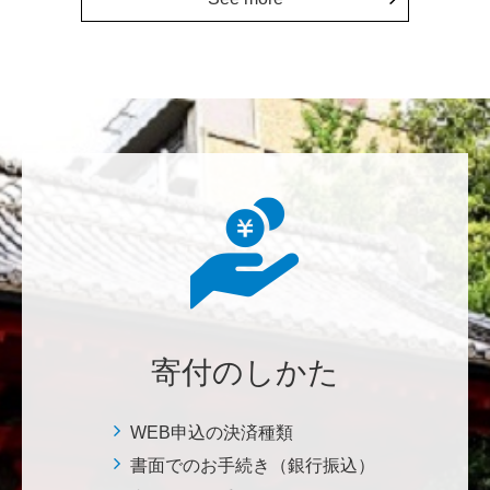
上に貢献することこそ東大経済の社会的責務だと感
じ、その一助となりたく寄付を決意いたしました。 <
経済学研究科・経済学部支援基金>
増田 尚久
図書館の益々の充実とご発展を陰ながら応援しており
ます。 <東京大学附属図書館支援プロジェクト>
********
植物は、実は植物同士全世界の植物で繋がっている。
植物が未来に繋がっている。 地球や室内の空気清浄、
浄化作用を行っていて、綺麗クリーンにしてくれてい
寄付のしかた
る。 植物、素晴らしい。 世界の学会でも、子供たち
にも、植物の素晴らしさ、凄さを伝えていってほし
い。 後世、子供たちにも、３千年後も
WEB申込の決済種類
書面でのお手続き（銀行振込）