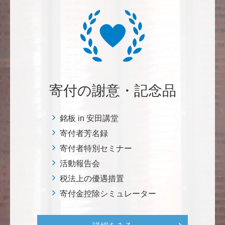
三好 弘晃
世界に貢献を！
鈴木 淳
微力ながら後輩のみなさんのご活躍を期待してます！
寄付の謝意・記念品
<ラクロス部>
銘板 in 安田講堂
田畑 和樹
寄付者芳名録
対校戦勝利、インカレ優勝目指して頑張ってくださ
寄付者特別セミナー
い！ <漕艇部>
活動報告会
税法上の優遇措置
紺野 邦昭
寄付金控除シミュレーター
自身の高齢化とともに、障害のある方の苦労がよく理
解できるようになりました。パンフに出ている「重た
いドアの自動ドア化あるいは開閉しやすい折り戸化」