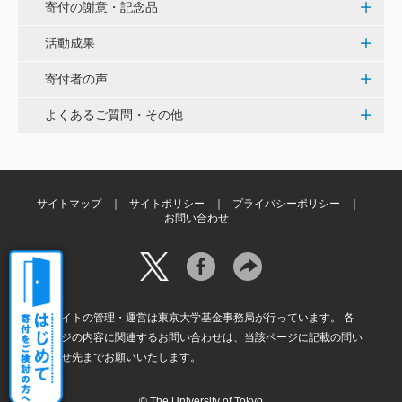
く、小石川植物園の維持発展に少しでも寄与できれば
寄付の謝意・記念品
と考えています。
活動成果
寄付者の声
大澤 彰弘
少額ではございますが、今後の動物医療の発展にご活
よくあるご質問・その他
用いただけると幸いです。 <東京大学動物医療センタ
ー未来基金（東大VMC基金）>
花之内 健仁
サイトマップ
サイトポリシー
プライバシーポリシー
お問い合わせ
伝統ある赤門に貢献できるまたとない企画に参加でき
嬉しく思います。 <ひらけ！赤門プロジェクト>
劉 晨熙
本サイトの管理・運営は東京大学基金事務局が行っています。 各
白石流司、その始まりを赤門に。 <ひらけ！赤門プロ
ページの内容に関連するお問い合わせは、当該ページに記載の問い
ジェクト>
合わせ先までお願いいたします。
© The University of Tokyo