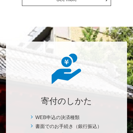
上に貢献することこそ東大経済の社会的責務だと感
じ、その一助となりたく寄付を決意いたしました。 <
経済学研究科・経済学部支援基金>
増田 尚久
図書館の益々の充実とご発展を陰ながら応援しており
ます。 <東京大学附属図書館支援プロジェクト>
********
植物は、実は植物同士全世界の植物で繋がっている。
植物が未来に繋がっている。 地球や室内の空気清浄、
浄化作用を行っていて、綺麗クリーンにしてくれてい
寄付のしかた
る。 植物、素晴らしい。 世界の学会でも、子供たち
にも、植物の素晴らしさ、凄さを伝えていってほし
い。 後世、子供たちにも、３千年後も
WEB申込の決済種類
書面でのお手続き（銀行振込）