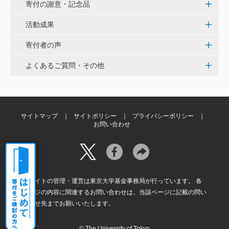
く、小石川植物園の維持発展に少しでも寄与できれば
寄付の謝意・記念品
と考えています。
活動成果
寄付者の声
大澤 彰弘
少額ではございますが、今後の動物医療の発展にご活
よくあるご質問・その他
用いただけると幸いです。 <東京大学動物医療センタ
ー未来基金（東大VMC基金）>
花之内 健仁
サイトマップ
サイトポリシー
プライバシーポリシー
お問い合わせ
伝統ある赤門に貢献できるまたとない企画に参加でき
嬉しく思います。 <ひらけ！赤門プロジェクト>
劉 晨熙
本サイトの管理・運営は東京大学基金事務局が行っています。 各
白石流司、その始まりを赤門に。 <ひらけ！赤門プロ
ページの内容に関連するお問い合わせは、当該ページに記載の問い
ジェクト>
合わせ先までお願いいたします。
© The University of Tokyo