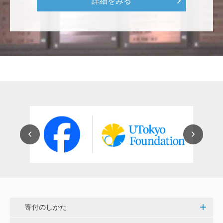
詳細をみる
をはじめとして、身近なことでやらなければならない
ことはたくさんあると思います。お役に立てれば幸甚
です。 <障害のある学生や研究者の活躍応援基金>
恵良 道信
リベラルアーツとしての経済学をさらに発展させて 下
さい。 <経済学研究科・経済学部支援基金>
紺野 邦昭
若い方々のために「イノベーションを産む奇跡の海、
世界のISAKI」を実現し、日本を、そして世界をリー
ドして下さい。 <マリン・フロンティア・サイエン
ス・プロジェクト（三崎臨海実験所）>
穴吹 善範
寄付のしかた
昨春に開催された小石川植物園の観桜会は素晴らし