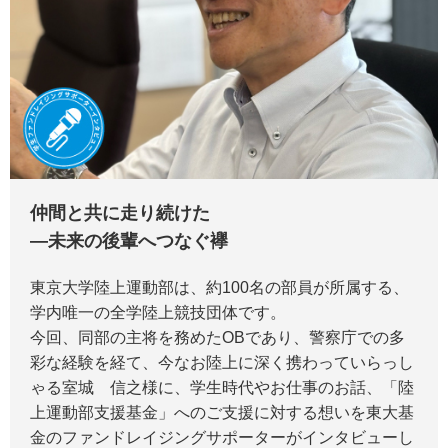
仲間と共に走り続けた
―未来の後輩へつなぐ襷
東京大学陸上運動部は、約100名の部員が所属する、
学内唯一の全学陸上競技団体です。
今回、同部の主将を務めたOBであり、警察庁での多
彩な経験を経て、今なお陸上に深く携わっていらっし
ゃる室城 信之様に、学生時代やお仕事のお話、「陸
上運動部支援基金」へのご支援に対する想いを東大基
金のファンドレイジングサポーターがインタビューし