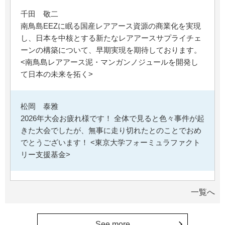
千田 敬二
南鳥島EEZに眠る国産レアアース資源の商業化を実現
し、日本を中核とする新たなレアアースサプライチェ
ーンの構築について、早期実現を期待しております。
<南鳥島レアアース泥・マンガンノジュールを開発し
て日本の未来を拓く>
松岡 泰雅
2026年大会お疲れ様です！ 全体で見ると色々事件が起
きた大会でしたが、無事に走り切れたとのことでおめ
でとうございます！ <東京大学フォーミュラファクト
リー支援基金>
********
一覧へ
経済学部の卒業生です。消費税や為替、金利政策な
ど、国民生活に直結する経済政策への関心と議論が高
まる中、専門的知見を分かりやすく伝え国民の理解向
See more