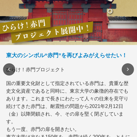
東大のシンボル“赤門”を再びよみがえらせたい！
ひらけ！赤門プロジェクト
国の重要文化財として指定されている赤門は、貴重な歴
史文化資産であると同時に、東京大学の象徴的存在でも
あります。これまで長きにわたって人々の往来を見守り
続けてきた赤門は、耐震性の問題から2021年2月12日
（金）以降閉鎖され、今、その扉を堅く閉ざしていま
す。
もう一度、赤門の扉を開きたい。
東京大学は次なる150年を、赤門は続く200年を、ともに