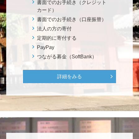
********
書面でのお手続き（クレジット
美味しいお寿司、刺身、美味しい魚、美味しい日本
カード）
米、酢飯 世界中の人々の舌を魅了している これから
書面でのお手続き（口座振替）
も未来永劫 美味しいお寿司、刺身、日本米を子供た
法人の方の寄付
ち、孫たち、子々孫々へ <国際水産研究教育基金>
定期的に寄付する
PayPay
荒木 雅子
つながる募金（SoftBank）
イタリアと日本が協力して頑張っている壮大な発掘調
査プロジェクト。 歴史的な発見があることを期待しま
す。募金することにより、私自身も参加しているよう
詳細をみる
な気持ちです。 <ソンマ・ヴェスヴィアーナ発掘調査
プロジェクト>
株式会社Ｌｅｇａｌｓｃａｐｅ
当社は、IS・CSで学んだ知見を法領域に応用するとこ
ろから始まりました。この社会でますますコンピュー
タ科学の力が発揮されるよう祈念して、支援いたしま
す。 <コンピュータサイエンス教育支援基金>