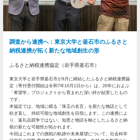
調査から連携へ：東京大学と釜石市のふるさと
納税連携が拓く新たな地域創生の形
ふるさと納税連携協定（岩手県釜石市）
東京大学と岩手県釜石市が9月に締結したふるさと納税連携協
定（寄付受付開始は令和7年10月1日から）は、20年におよぶ
「希望学」プロジェクトから育まれた深い絆が結実したもの
です。
本協定では、地域に眠る「珠玉の名言」を新たな物語として
紡ぎ直し、持続可能な地域創生を目指します。この連携によ
り、返礼品競争ではない、知恵と物語を軸としたふるさと納
税の新たな可能性が拓かれます。
今回はこれまでの挑戦の軌跡や未来展望について、社会科学