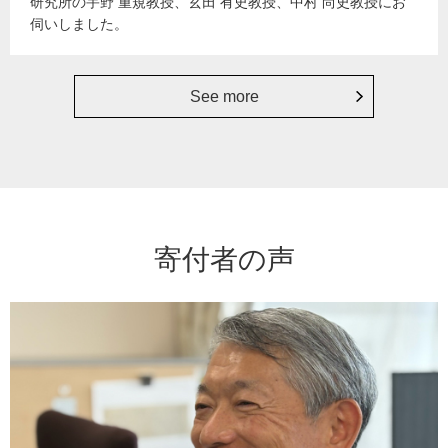
研究所の宇野 重規教授、玄田 有史教授、中村 尚史教授にお
伺いしました。
See more
寄付者の声