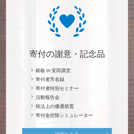
三好 弘晃
世界に貢献を！
鈴木 淳
微力ながら後輩のみなさんのご活躍を期待してます！
寄付の謝意・記念品
<ラクロス部>
銘板 in 安田講堂
田畑 和樹
寄付者芳名録
対校戦勝利、インカレ優勝目指して頑張ってくださ
寄付者特別セミナー
い！ <漕艇部>
活動報告会
税法上の優遇措置
紺野 邦昭
寄付金控除シミュレーター
自身の高齢化とともに、障害のある方の苦労がよく理
解できるようになりました。パンフに出ている「重た
いドアの自動ドア化あるいは開閉しやすい折り戸化」