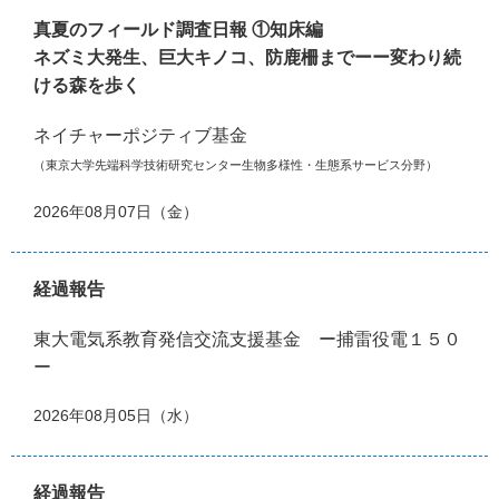
真夏のフィールド調査日報 ①知床編
ネズミ大発生、巨大キノコ、防鹿柵までーー変わり続
ける森を歩く
ネイチャーポジティブ基金
（東京大学先端科学技術研究センター生物多様性・生態系サービス分野）
2026年08月07日（金）
経過報告
東大電気系教育発信交流支援基金 ー捕雷役電１５０
ー
2026年08月05日（水）
経過報告