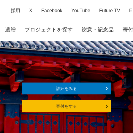
採用
X
Facebook
YouTube
Future TV
E
遺贈
プロジェクトを探す
謝意・記念品
寄
詳細をみる
寄付をする