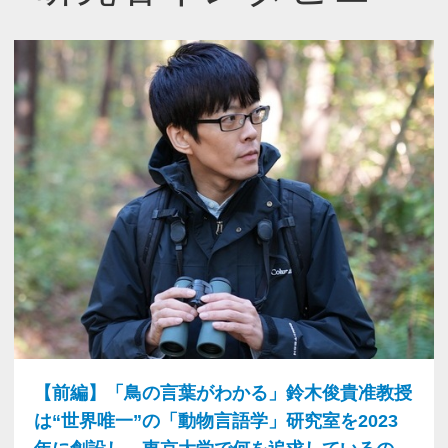
【前編】「鳥の言葉がわかる」鈴木俊貴准教授
は“世界唯一”の「動物言語学」研究室を2023