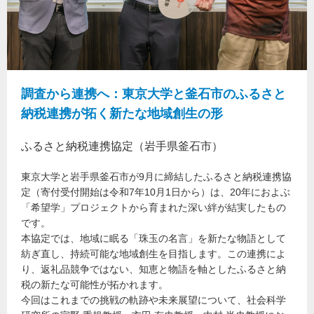
調査から連携へ：東京大学と釜石市のふるさと
納税連携が拓く新たな地域創生の形
ふるさと納税連携協定（岩手県釜石市）
東京大学と岩手県釜石市が9月に締結したふるさと納税連携協
定（寄付受付開始は令和7年10月1日から）は、20年におよぶ
「希望学」プロジェクトから育まれた深い絆が結実したもの
です。
本協定では、地域に眠る「珠玉の名言」を新たな物語として
紡ぎ直し、持続可能な地域創生を目指します。この連携によ
り、返礼品競争ではない、知恵と物語を軸としたふるさと納
税の新たな可能性が拓かれます。
今回はこれまでの挑戦の軌跡や未来展望について、社会科学