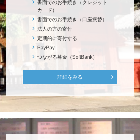
書面でのお手続き（クレジット
きた大会でしたが、無事に走り切れたとのことでおめ
カード）
でとうございます！ <東京大学フォーミュラファクト
リー支援基金>
書面でのお手続き（口座振替）
法人の方の寄付
定期的に寄付する
********
経済学部の卒業生です。消費税や為替、金利政策な
PayPay
ど、国民生活に直結する経済政策への関心と議論が高
つながる募金（SoftBank）
まる中、専門的知見を分かりやすく伝え国民の理解向
上に貢献することこそ東大経済の社会的責務だと感
じ、その一助となりたく寄付を決意いたしました。 <
詳細をみる
経済学研究科・経済学部支援基金>
増田 尚久
図書館の益々の充実とご発展を陰ながら応援しており
ます。 <東京大学附属図書館支援プロジェクト>
********