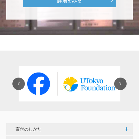
詳細をみる
な気持ちです。 <ソンマ・ヴェスヴィアーナ発掘調査
プロジェクト>
株式会社Ｌｅｇａｌｓｃａｐｅ
当社は、IS・CSで学んだ知見を法領域に応用するとこ
ろから始まりました。この社会でますますコンピュー
タ科学の力が発揮されるよう祈念して、支援いたしま
す。 <コンピュータサイエンス教育支援基金>
三好 弘晃
世界に貢献を！
鈴木 淳
微力ながら後輩のみなさんのご活躍を期待してます！
<ラクロス部>
寄付のしかた