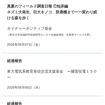
真夏のフィールド調査日報 ①知床編
ネズミ大発生、巨大キノコ、防鹿柵までーー変わり続
ける森を歩く
ネイチャーポジティブ基金
（東京大学先端科学技術研究センター生物多様性・生態系サービス分野）
2026年08月07日（金）
経過報告
東大電気系教育発信交流支援基金 ー捕雷役電１５０
ー
2026年08月05日（水）
経過報告