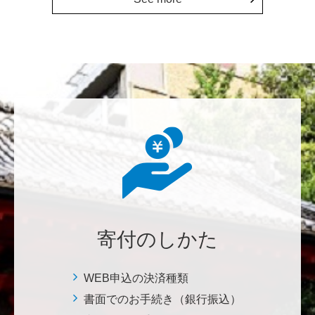
七笑酒造株式会社
少しでもお役に立てればと思います。 <理学系研究
科・理学部基金>
鈴木 悦郎
赤門が再び開く日を楽しみにしております。 <ひら
け！赤門プロジェクト>
千田 敬二
南鳥島EEZに眠る国産レアアース資源の商業化を実現
し、日本を中核とする新たなレアアースサプライチェ
ーンの構築について、早期実現を期待しております。
<南鳥島レアアース泥・マンガンノジュールを開発し
寄付のしかた
て日本の未来を拓く>
WEB申込の決済種類
松岡 泰雅
書面でのお手続き（銀行振込）
2026年大会お疲れ様です！ 全体で見ると色々事件が起