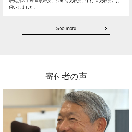
研究所の宇野 重規教授、玄田 有史教授、中村 尚史教授にお
伺いしました。
See more
寄付者の声