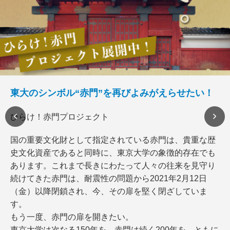
東大のシンボル“赤門”を再びよみがえらせたい！
ひらけ！赤門プロジェクト
国の重要文化財として指定されている赤門は、貴重な歴
史文化資産であると同時に、東京大学の象徴的存在でも
あります。これまで長きにわたって人々の往来を見守り
続けてきた赤門は、耐震性の問題から2021年2月12日
（金）以降閉鎖され、今、その扉を堅く閉ざしていま
す。
もう一度、赤門の扉を開きたい。
東京大学は次なる150年を、赤門は続く200年を、ともに