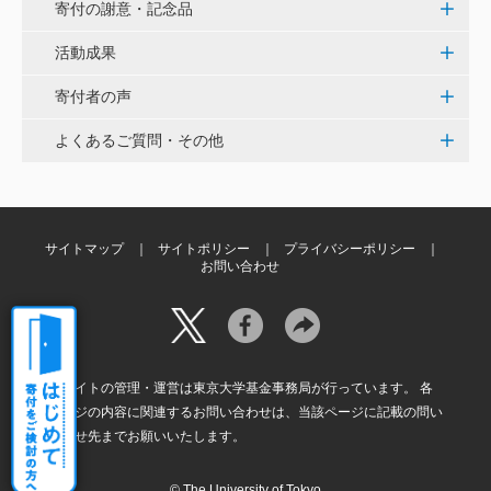
寄付の謝意・記念品
田畑 和樹
対校戦勝利、インカレ優勝目指して頑張ってくださ
活動成果
い！ <漕艇部>
寄付者の声
紺野 邦昭
よくあるご質問・その他
自身の高齢化とともに、障害のある方の苦労がよく理
解できるようになりました。パンフに出ている「重た
いドアの自動ドア化あるいは開閉しやすい折り戸化」
をはじめとして、身近なことでやらなければならない
サイトマップ
サイトポリシー
プライバシーポリシー
ことはたくさんあると思います。お役に立てれば幸甚
お問い合わせ
です。 <障害のある学生や研究者の活躍応援基金>
本サイトの管理・運営は東京大学基金事務局が行っています。 各
ページの内容に関連するお問い合わせは、当該ページに記載の問い
合わせ先までお願いいたします。
© The University of Tokyo