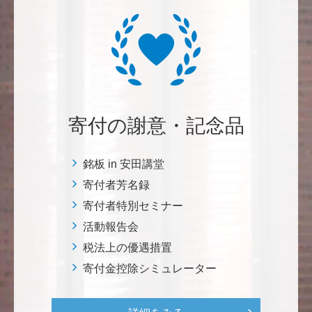
植物は、実は植物同士全世界の植物で繋がっている。
植物が未来に繋がっている。 地球や室内の空気清浄、
浄化作用を行っていて、綺麗クリーンにしてくれてい
る。 植物、素晴らしい。 世界の学会でも、子供たち
にも、植物の素晴らしさ、凄さを伝えていってほし
い。 後世、子供たちにも、３千年後も
寄付の謝意・記念品
********
美味しいお寿司、刺身、美味しい魚、美味しい日本
銘板 in 安田講堂
米、酢飯 世界中の人々の舌を魅了している これから
寄付者芳名録
も未来永劫 美味しいお寿司、刺身、日本米を子供た
寄付者特別セミナー
ち、孫たち、子々孫々へ <国際水産研究教育基金>
活動報告会
税法上の優遇措置
荒木 雅子
寄付金控除シミュレーター
イタリアと日本が協力して頑張っている壮大な発掘調
査プロジェクト。 歴史的な発見があることを期待しま
す。募金することにより、私自身も参加しているよう