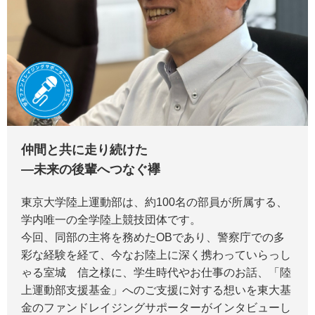
仲間と共に走り続けた
―未来の後輩へつなぐ襷
東京大学陸上運動部は、約100名の部員が所属する、
学内唯一の全学陸上競技団体です。
今回、同部の主将を務めたOBであり、警察庁での多
彩な経験を経て、今なお陸上に深く携わっていらっし
ゃる室城 信之様に、学生時代やお仕事のお話、「陸
上運動部支援基金」へのご支援に対する想いを東大基
金のファンドレイジングサポーターがインタビューし