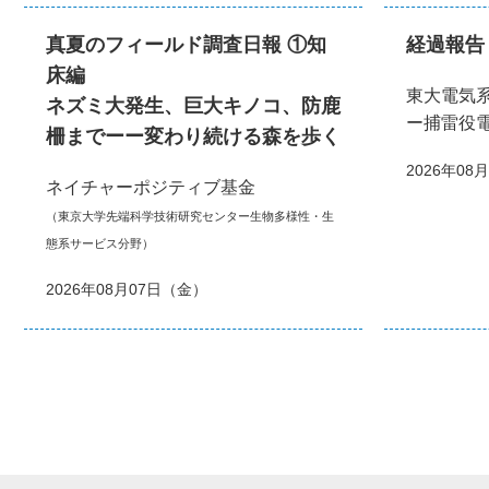
真夏のフィールド調査日報 ①知
経過報告
床編
東大電気
ネズミ大発生、巨大キノコ、防鹿
ー捕雷役
柵までーー変わり続ける森を歩く
2026年08
ネイチャーポジティブ基金
（東京大学先端科学技術研究センター生物多様性・生
態系サービス分野）
2026年08月07日（金）