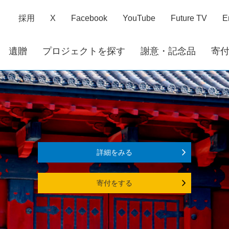
採用
X
Facebook
YouTube
Future TV
E
遺贈
プロジェクトを探す
謝意・記念品
寄
詳細をみる
寄付をする