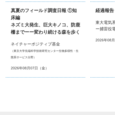
真夏のフィールド調査日報 ①知
経過報告
床編
東大電気
ネズミ大発生、巨大キノコ、防鹿
ー捕雷役
柵までーー変わり続ける森を歩く
2026年08
ネイチャーポジティブ基金
（東京大学先端科学技術研究センター生物多様性・生
態系サービス分野）
2026年08月07日（金）