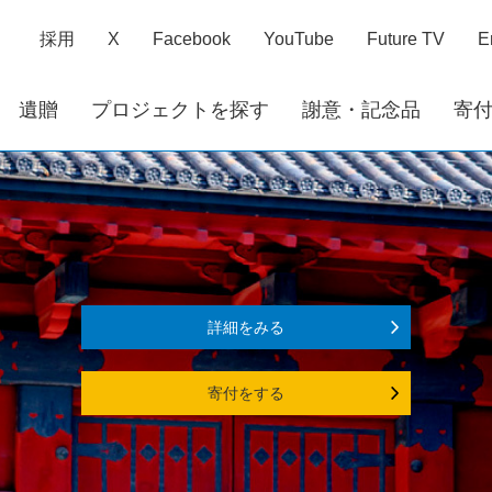
採用
X
Facebook
YouTube
Future TV
E
遺贈
プロジェクトを探す
謝意・記念品
寄
詳細をみる
寄付をする