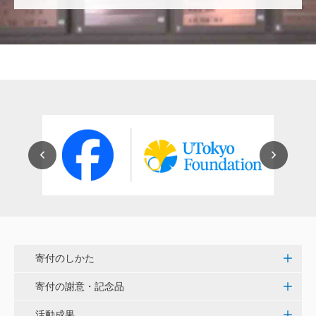
穴吹 善範
昨春に開催された小石川植物園の観桜会は素晴らし
く、小石川植物園の維持発展に少しでも寄与できれば
と考えています。
大澤 彰弘
少額ではございますが、今後の動物医療の発展にご活
用いただけると幸いです。 <東京大学動物医療センタ
ー未来基金（東大VMC基金）>
花之内 健仁
伝統ある赤門に貢献できるまたとない企画に参加でき
嬉しく思います。 <ひらけ！赤門プロジェクト>
寄付のしかた
劉 晨熙
寄付の謝意・記念品
白石流司、その始まりを赤門に。 <ひらけ！赤門プロ
ジェクト>
活動成果