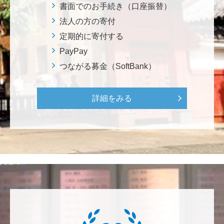
ろから始まりました。この社会でますますコンピュー
書面でのお手続き（口座振替）
タ科学の力が発揮されるよう祈念して、支援いたしま
法人の方の寄付
す。 <コンピュータサイエンス教育支援基金>
定期的に寄付する
PayPay
三好 弘晃
つながる募金（SoftBank）
世界に貢献を！
詳細をみる
鈴木 淳
微力ながら後輩のみなさんのご活躍を期待してます！
<ラクロス部>
田畑 和樹
対校戦勝利、インカレ優勝目指して頑張ってくださ
い！ <漕艇部>
紺野 邦昭