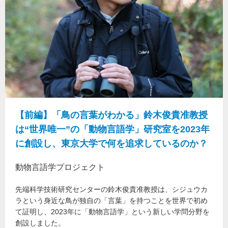
【前編】「鳥の言葉がわかる」鈴木俊貴准教授
は“世界唯一”の「動物言語学」研究室を2023年
に創設し、東京大学で何を追求しているのか？
動物言語学プロジェクト
先端科学技術研究センターの鈴木俊貴准教授は、シジュウカ
ラという身近な鳥が独自の「言葉」を持つことを世界で初め
て証明し、2023年に「動物言語学」という新しい学問分野を
創設しました。