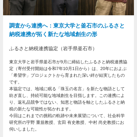
調査から連携へ：東京大学と釜石市のふるさと
納税連携が拓く新たな地域創生の形
ふるさと納税連携協定（岩手県釜石市）
東京大学と岩手県釜石市が9月に締結したふるさと納税連携協
定（寄付受付開始は令和7年10月1日から）は、20年におよぶ
「希望学」プロジェクトから育まれた深い絆が結実したもの
です。
本協定では、地域に眠る「珠玉の名言」を新たな物語として
紡ぎ直し、持続可能な地域創生を目指します。この連携によ
り、返礼品競争ではない、知恵と物語を軸としたふるさと納
税の新たな可能性が拓かれます。
今回はこれまでの挑戦の軌跡や未来展望について、社会科学
研究所の宇野 重規教授、玄田 有史教授、中村 尚史教授にお
伺いしました。