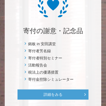
自身の高齢化とともに、障害のある方の苦労がよく理
解できるようになりました。パンフに出ている「重た
いドアの自動ドア化あるいは開閉しやすい折り戸化」
をはじめとして、身近なことでやらなければならない
ことはたくさんあると思います。お役に立てれば幸甚
です。 <障害のある学生や研究者の活躍応援基金>
寄付の謝意・記念品
恵良 道信
銘板 in 安田講堂
リベラルアーツとしての経済学をさらに発展させて 下
寄付者芳名録
さい。 <経済学研究科・経済学部支援基金>
寄付者特別セミナー
活動報告会
紺野 邦昭
税法上の優遇措置
若い方々のために「イノベーションを産む奇跡の海、
寄付金控除シミュレーター
世界のISAKI」を実現し、日本を、そして世界をリー
ドして下さい。 <マリン・フロンティア・サイエン
ス・プロジェクト（三崎臨海実験所）>
詳細をみる