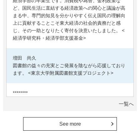
経済学部の卒業生です。消費税や為替、金利政策な
ど、国民生活に直結する経済政策への関心と議論が高
まる中、専門的知見を分かりやすく伝え国民の理解向
上に貢献することこそ東大経済の社会的責務だと感
じ、その一助となりたく寄付を決意いたしました。 <
経済学研究科・経済学部支援基金>
増田 尚久
図書館の益々の充実とご発展を陰ながら応援しており
ます。 <東京大学附属図書館支援プロジェクト>
********
植物は、実は植物同士全世界の植物で繋がっている。
一覧へ
植物が未来に繋がっている。 地球や室内の空気清浄、
浄化作用を行っていて、綺麗クリーンにしてくれてい
る。 植物、素晴らしい。 世界の学会でも、子供たち
See more
にも、植物の素晴らしさ、凄さを伝えていってほし
い。 後世、子供たちにも、３千年後も