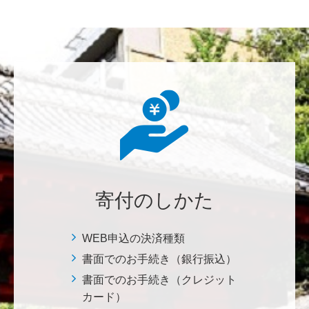
********
美味しいお寿司、刺身、美味しい魚、美味しい日本
米、酢飯 世界中の人々の舌を魅了している これから
も未来永劫 美味しいお寿司、刺身、日本米を子供た
ち、孫たち、子々孫々へ <国際水産研究教育基金>
荒木 雅子
イタリアと日本が協力して頑張っている壮大な発掘調
査プロジェクト。 歴史的な発見があることを期待しま
寄付のしかた
す。募金することにより、私自身も参加しているよう
な気持ちです。 <ソンマ・ヴェスヴィアーナ発掘調査
プロジェクト>
WEB申込の決済種類
書面でのお手続き（銀行振込）
株式会社Ｌｅｇａｌｓｃａｐｅ
書面でのお手続き（クレジット
当社は、IS・CSで学んだ知見を法領域に応用するとこ
カード）