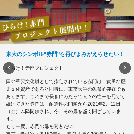
東大のシンボル“赤門”を再びよみがえらせたい！
ひらけ！赤門プロジェクト
国の重要文化財として指定されている赤門は、貴重な歴
史文化資産であると同時に、東京大学の象徴的存在でも
あります。これまで長きにわたって人々の往来を見守り
続けてきた赤門は、耐震性の問題から2021年2月12日
（金）以降閉鎖され、今、その扉を堅く閉ざしていま
す。
もう一度、赤門の扉を開きたい。
東京大学は次なる150年を、赤門は続く200年を、ともに