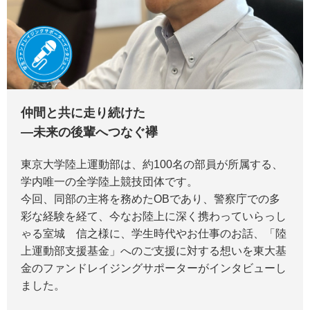
仲間と共に走り続けた
―未来の後輩へつなぐ襷
東京大学陸上運動部は、約100名の部員が所属する、
学内唯一の全学陸上競技団体です。
今回、同部の主将を務めたOBであり、警察庁での多
彩な経験を経て、今なお陸上に深く携わっていらっし
ゃる室城 信之様に、学生時代やお仕事のお話、「陸
上運動部支援基金」へのご支援に対する想いを東大基
金のファンドレイジングサポーターがインタビューし
ました。