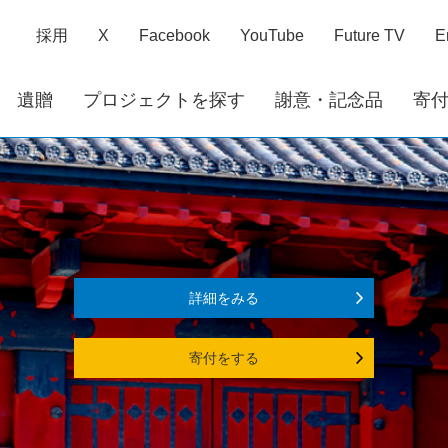
採用
X
Facebook
YouTube
Future TV
E
遺贈
プロジェクトを探す
謝意・記念品
寄
詳細をみる
寄付をする