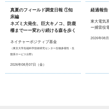
真夏のフィールド調査日報 ①知
経過報告
床編
東大電気
ネズミ大発生、巨大キノコ、防鹿
ー捕雷役
柵までーー変わり続ける森を歩く
2026年08
ネイチャーポジティブ基金
（東京大学先端科学技術研究センター生物多様性・生
態系サービス分野）
2026年08月07日（金）