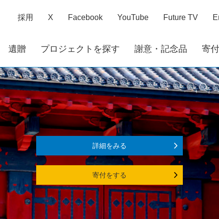
採用
X
Facebook
YouTube
Future TV
E
遺贈
プロジェクトを探す
謝意・記念品
寄
詳細をみる
寄付をする