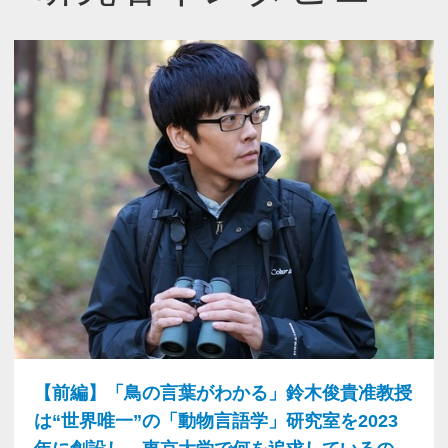
【前編】「鳥の言葉がわかる」鈴木俊貴准教授
は“世界唯一”の「動物言語学」研究室を2023