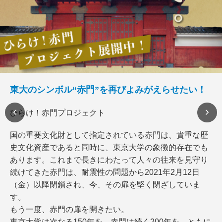
東大のシンボル“赤門”を再びよみがえらせたい！
ひらけ！赤門プロジェクト
国の重要文化財として指定されている赤門は、貴重な歴
史文化資産であると同時に、東京大学の象徴的存在でも
あります。これまで長きにわたって人々の往来を見守り
続けてきた赤門は、耐震性の問題から2021年2月12日
（金）以降閉鎖され、今、その扉を堅く閉ざしていま
す。
もう一度、赤門の扉を開きたい。
東京大学は次なる150年を、赤門は続く200年を、ともに