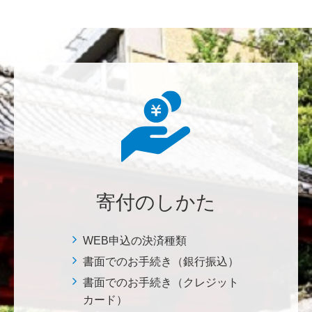
********
美味しいお寿司、刺身、美味しい魚、美味しい日本
米、酢飯 世界中の人々の舌を魅了している これから
も未来永劫 美味しいお寿司、刺身、日本米を子供た
ち、孫たち、子々孫々へ <国際水産研究教育基金>
荒木 雅子
イタリアと日本が協力して頑張っている壮大な発掘調
査プロジェクト。 歴史的な発見があることを期待しま
寄付のしかた
す。募金することにより、私自身も参加しているよう
な気持ちです。 <ソンマ・ヴェスヴィアーナ発掘調査
プロジェクト>
WEB申込の決済種類
書面でのお手続き（銀行振込）
株式会社Ｌｅｇａｌｓｃａｐｅ
書面でのお手続き（クレジット
当社は、IS・CSで学んだ知見を法領域に応用するとこ
カード）