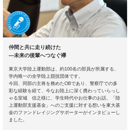
仲間と共に走り続けた
―未来の後輩へつなぐ襷
東京大学陸上運動部は、約100名の部員が所属する、
学内唯一の全学陸上競技団体です。
今回、同部の主将を務めたOBであり、警察庁での多
彩な経験を経て、今なお陸上に深く携わっていらっし
ゃる室城 信之様に、学生時代やお仕事のお話、「陸
上運動部支援基金」へのご支援に対する想いを東大基
金のファンドレイジングサポーターがインタビューし
ました。