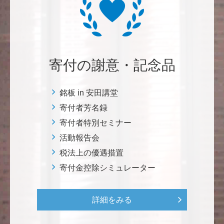
自身の高齢化とともに、障害のある方の苦労がよく理
解できるようになりました。パンフに出ている「重た
いドアの自動ドア化あるいは開閉しやすい折り戸化」
をはじめとして、身近なことでやらなければならない
ことはたくさんあると思います。お役に立てれば幸甚
です。 <障害のある学生や研究者の活躍応援基金>
寄付の謝意・記念品
恵良 道信
銘板 in 安田講堂
リベラルアーツとしての経済学をさらに発展させて 下
寄付者芳名録
さい。 <経済学研究科・経済学部支援基金>
寄付者特別セミナー
活動報告会
紺野 邦昭
税法上の優遇措置
若い方々のために「イノベーションを産む奇跡の海、
寄付金控除シミュレーター
世界のISAKI」を実現し、日本を、そして世界をリー
ドして下さい。 <マリン・フロンティア・サイエン
ス・プロジェクト（三崎臨海実験所）>
詳細をみる