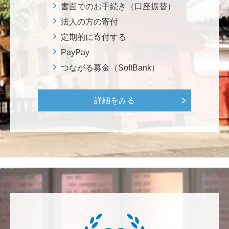
ろから始まりました。この社会でますますコンピュー
書面でのお手続き（口座振替）
タ科学の力が発揮されるよう祈念して、支援いたしま
法人の方の寄付
す。 <コンピュータサイエンス教育支援基金>
定期的に寄付する
PayPay
三好 弘晃
つながる募金（SoftBank）
世界に貢献を！
詳細をみる
鈴木 淳
微力ながら後輩のみなさんのご活躍を期待してます！
<ラクロス部>
田畑 和樹
対校戦勝利、インカレ優勝目指して頑張ってくださ
い！ <漕艇部>
紺野 邦昭