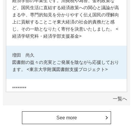
経済学部の卒業生です。消費税や為替、金利政策な
ど、国民生活に直結する経済政策への関心と議論が高
まる中、専門的知見を分かりやすく伝え国民の理解向
上に貢献することこそ東大経済の社会的責務だと感
じ、その一助となりたく寄付を決意いたしました。 <
経済学研究科・経済学部支援基金>
増田 尚久
図書館の益々の充実とご発展を陰ながら応援しており
ます。 <東京大学附属図書館支援プロジェクト>
********
植物は、実は植物同士全世界の植物で繋がっている。
一覧へ
植物が未来に繋がっている。 地球や室内の空気清浄、
浄化作用を行っていて、綺麗クリーンにしてくれてい
る。 植物、素晴らしい。 世界の学会でも、子供たち
See more
にも、植物の素晴らしさ、凄さを伝えていってほし
い。 後世、子供たちにも、３千年後も