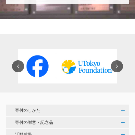
穴吹 善範
昨春に開催された小石川植物園の観桜会は素晴らし
く、小石川植物園の維持発展に少しでも寄与できれば
と考えています。
大澤 彰弘
少額ではございますが、今後の動物医療の発展にご活
用いただけると幸いです。 <東京大学動物医療センタ
ー未来基金（東大VMC基金）>
花之内 健仁
伝統ある赤門に貢献できるまたとない企画に参加でき
嬉しく思います。 <ひらけ！赤門プロジェクト>
寄付のしかた
劉 晨熙
寄付の謝意・記念品
白石流司、その始まりを赤門に。 <ひらけ！赤門プロ
ジェクト>
活動成果