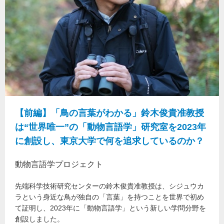
【前編】「鳥の言葉がわかる」鈴木俊貴准教授
は“世界唯一”の「動物言語学」研究室を2023年
に創設し、東京大学で何を追求しているのか？
動物言語学プロジェクト
先端科学技術研究センターの鈴木俊貴准教授は、シジュウカ
ラという身近な鳥が独自の「言葉」を持つことを世界で初め
て証明し、2023年に「動物言語学」という新しい学問分野を
創設しました。