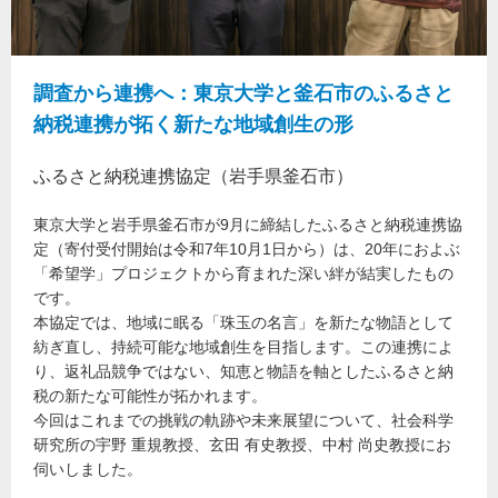
調査から連携へ：東京大学と釜石市のふるさと
納税連携が拓く新たな地域創生の形
ふるさと納税連携協定（岩手県釜石市）
東京大学と岩手県釜石市が9月に締結したふるさと納税連携協
定（寄付受付開始は令和7年10月1日から）は、20年におよぶ
「希望学」プロジェクトから育まれた深い絆が結実したもの
です。
本協定では、地域に眠る「珠玉の名言」を新たな物語として
紡ぎ直し、持続可能な地域創生を目指します。この連携によ
り、返礼品競争ではない、知恵と物語を軸としたふるさと納
税の新たな可能性が拓かれます。
今回はこれまでの挑戦の軌跡や未来展望について、社会科学
研究所の宇野 重規教授、玄田 有史教授、中村 尚史教授にお
伺いしました。