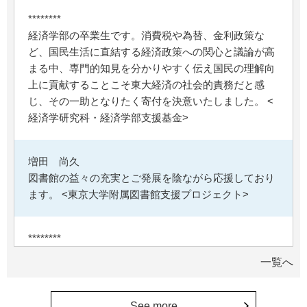
********
経済学部の卒業生です。消費税や為替、金利政策な
ど、国民生活に直結する経済政策への関心と議論が高
まる中、専門的知見を分かりやすく伝え国民の理解向
上に貢献することこそ東大経済の社会的責務だと感
じ、その一助となりたく寄付を決意いたしました。 <
経済学研究科・経済学部支援基金>
増田 尚久
図書館の益々の充実とご発展を陰ながら応援しており
ます。 <東京大学附属図書館支援プロジェクト>
********
植物は、実は植物同士全世界の植物で繋がっている。
一覧へ
植物が未来に繋がっている。 地球や室内の空気清浄、
浄化作用を行っていて、綺麗クリーンにしてくれてい
る。 植物、素晴らしい。 世界の学会でも、子供たち
See more