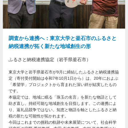
調査から連携へ：東京大学と釜石市のふるさと
納税連携が拓く新たな地域創生の形
ふるさと納税連携協定（岩手県釜石市）
東京大学と岩手県釜石市が9月に締結したふるさと納税連携協
定（寄付受付開始は令和7年10月1日から）は、20年におよぶ
「希望学」プロジェクトから育まれた深い絆が結実したもの
です。
本協定では、地域に眠る「珠玉の名言」を新たな物語として
紡ぎ直し、持続可能な地域創生を目指します。この連携によ
り、返礼品競争ではない、知恵と物語を軸としたふるさと納
税の新たな可能性が拓かれます。
今回はこれまでの挑戦の軌跡や未来展望について、社会科学