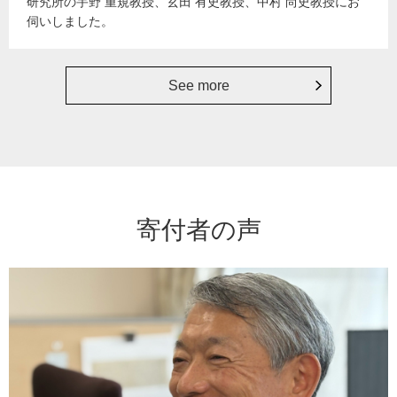
研究所の宇野 重規教授、玄田 有史教授、中村 尚史教授にお
伺いしました。
See more
寄付者の声