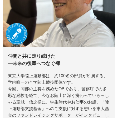
仲間と共に走り続けた
―未来の後輩へつなぐ襷
東京大学陸上運動部は、約100名の部員が所属する、
学内唯一の全学陸上競技団体です。
今回、同部の主将を務めたOBであり、警察庁での多
彩な経験を経て、今なお陸上に深く携わっていらっし
ゃる室城 信之様に、学生時代やお仕事のお話、「陸
上運動部支援基金」へのご支援に対する想いを東大基
金のファンドレイジングサポーターがインタビューし