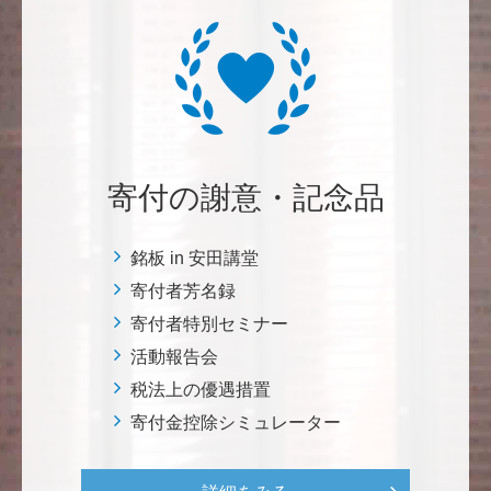
紺野 邦昭
自身の高齢化とともに、障害のある方の苦労がよく理
解できるようになりました。パンフに出ている「重た
いドアの自動ドア化あるいは開閉しやすい折り戸化」
をはじめとして、身近なことでやらなければならない
ことはたくさんあると思います。お役に立てれば幸甚
です。 <障害のある学生や研究者の活躍応援基金>
寄付の謝意・記念品
恵良 道信
銘板 in 安田講堂
リベラルアーツとしての経済学をさらに発展させて 下
寄付者芳名録
さい。 <経済学研究科・経済学部支援基金>
寄付者特別セミナー
活動報告会
紺野 邦昭
税法上の優遇措置
若い方々のために「イノベーションを産む奇跡の海、
寄付金控除シミュレーター
世界のISAKI」を実現し、日本を、そして世界をリー
ドして下さい。 <マリン・フロンティア・サイエン
ス・プロジェクト（三崎臨海実験所）>