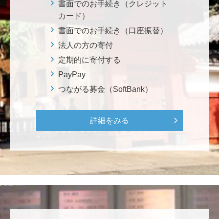
株式会社Ｌｅｇａｌｓｃａｐｅ
書面でのお手続き（クレジット
当社は、IS・CSで学んだ知見を法領域に応用するとこ
カード）
ろから始まりました。この社会でますますコンピュー
書面でのお手続き（口座振替）
タ科学の力が発揮されるよう祈念して、支援いたしま
法人の方の寄付
す。 <コンピュータサイエンス教育支援基金>
定期的に寄付する
PayPay
三好 弘晃
つながる募金（SoftBank）
世界に貢献を！
詳細をみる
鈴木 淳
微力ながら後輩のみなさんのご活躍を期待してます！
<ラクロス部>
田畑 和樹
対校戦勝利、インカレ優勝目指して頑張ってくださ
い！ <漕艇部>