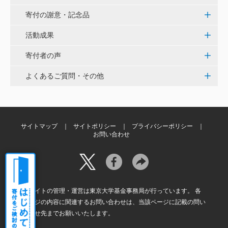
白石流司、その始まりを赤門に。 <ひらけ！赤門プロ
寄付の謝意・記念品
ジェクト>
活動成果
株式会社ペイ・フォワード
寄付者の声
夢や目標を叶えるために本気で挑戦する、イキイキと
よくあるご質問・その他
輝く子供達が全国に増えますように。 <ひらけ！赤門
プロジェクト>
佐小 千恵美
サイトマップ
サイトポリシー
プライバシーポリシー
お問い合わせ
学生時代にくぐった懐かしい赤門の復活を楽しみにし
ています。 <ひらけ！赤門プロジェクト>
本サイトの管理・運営は東京大学基金事務局が行っています。 各
ページの内容に関連するお問い合わせは、当該ページに記載の問い
合わせ先までお願いいたします。