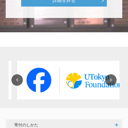
詳細をみる
穴吹 善範
昨春に開催された小石川植物園の観桜会は素晴らし
く、小石川植物園の維持発展に少しでも寄与できれば
と考えています。
大澤 彰弘
少額ではございますが、今後の動物医療の発展にご活
用いただけると幸いです。 <東京大学動物医療センタ
ー未来基金（東大VMC基金）>
花之内 健仁
伝統ある赤門に貢献できるまたとない企画に参加でき
嬉しく思います。 <ひらけ！赤門プロジェクト>
寄付のしかた
劉 晨熙