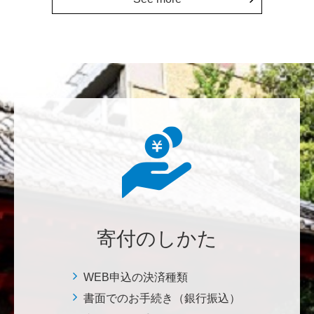
にも、植物の素晴らしさ、凄さを伝えていってほし
い。 後世、子供たちにも、３千年後も
********
美味しいお寿司、刺身、美味しい魚、美味しい日本
米、酢飯 世界中の人々の舌を魅了している これから
も未来永劫 美味しいお寿司、刺身、日本米を子供た
ち、孫たち、子々孫々へ <国際水産研究教育基金>
荒木 雅子
イタリアと日本が協力して頑張っている壮大な発掘調
査プロジェクト。 歴史的な発見があることを期待しま
寄付のしかた
す。募金することにより、私自身も参加しているよう
な気持ちです。 <ソンマ・ヴェスヴィアーナ発掘調査
プロジェクト>
WEB申込の決済種類
書面でのお手続き（銀行振込）