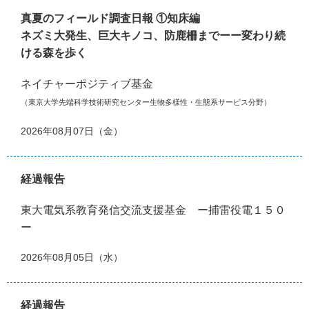
真夏のフィールド調査日報 ①知床編
ネズミ大発生、巨大キノコ、防鹿柵までーー変わり続
ける森を歩く
ネイチャーポジティブ基金
（東京大学先端科学技術研究センター生物多様性・生態系サービス分野）
2026年08月07日（金）
経過報告
東大電気系教育発信交流支援基金 ー捕雷役電１５０
ー
2026年08月05日（水）
経過報告