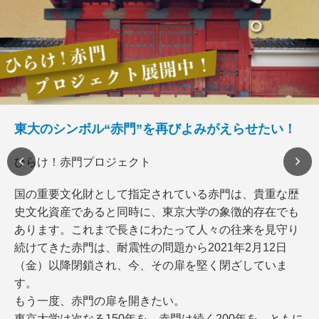
東大のシンボル“赤門”を再びよみがえらせたい！
ひらけ！赤門プロジェクト
国の重要文化財として指定されている赤門は、貴重な歴
史文化資産であると同時に、東京大学の象徴的存在でも
あります。これまで長きにわたって人々の往来を見守り
続けてきた赤門は、耐震性の問題から2021年2月12日
（金）以降閉鎖され、今、その扉を堅く閉ざしていま
す。
もう一度、赤門の扉を開きたい。
東京大学は次なる150年を、赤門は続く200年を、ともに