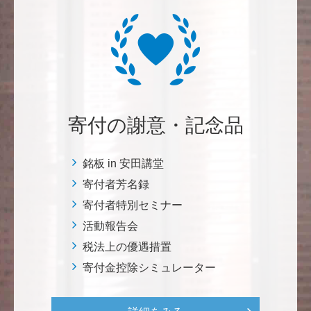
三好 弘晃
世界に貢献を！
鈴木 淳
微力ながら後輩のみなさんのご活躍を期待してます！
寄付の謝意・記念品
<ラクロス部>
銘板 in 安田講堂
田畑 和樹
寄付者芳名録
対校戦勝利、インカレ優勝目指して頑張ってくださ
寄付者特別セミナー
い！ <漕艇部>
活動報告会
税法上の優遇措置
紺野 邦昭
寄付金控除シミュレーター
自身の高齢化とともに、障害のある方の苦労がよく理
解できるようになりました。パンフに出ている「重た
いドアの自動ドア化あるいは開閉しやすい折り戸化」