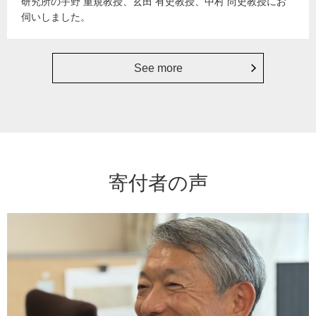
研究所の宇野 重規教授、玄田 有史教授、中村 尚史教授にお
伺いしました。
See more
寄付者の声