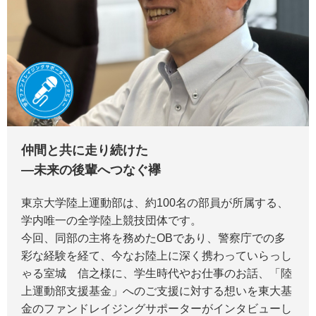
仲間と共に走り続けた
―未来の後輩へつなぐ襷
東京大学陸上運動部は、約100名の部員が所属する、
学内唯一の全学陸上競技団体です。
今回、同部の主将を務めたOBであり、警察庁での多
彩な経験を経て、今なお陸上に深く携わっていらっし
ゃる室城 信之様に、学生時代やお仕事のお話、「陸
上運動部支援基金」へのご支援に対する想いを東大基
金のファンドレイジングサポーターがインタビューし