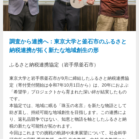
調査から連携へ：東京大学と釜石市のふるさと
納税連携が拓く新たな地域創生の形
ふるさと納税連携協定（岩手県釜石市）
東京大学と岩手県釜石市が9月に締結したふるさと納税連携協
定（寄付受付開始は令和7年10月1日から）は、20年におよぶ
「希望学」プロジェクトから育まれた深い絆が結実したもの
です。
本協定では、地域に眠る「珠玉の名言」を新たな物語として
紡ぎ直し、持続可能な地域創生を目指します。この連携によ
り、返礼品競争ではない、知恵と物語を軸としたふるさと納
税の新たな可能性が拓かれます。
今回はこれまでの挑戦の軌跡や未来展望について、社会科学