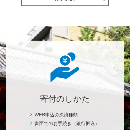
上に貢献することこそ東大経済の社会的責務だと感
じ、その一助となりたく寄付を決意いたしました。 <
経済学研究科・経済学部支援基金>
増田 尚久
図書館の益々の充実とご発展を陰ながら応援しており
ます。 <東京大学附属図書館支援プロジェクト>
********
植物は、実は植物同士全世界の植物で繋がっている。
植物が未来に繋がっている。 地球や室内の空気清浄、
浄化作用を行っていて、綺麗クリーンにしてくれてい
寄付のしかた
る。 植物、素晴らしい。 世界の学会でも、子供たち
にも、植物の素晴らしさ、凄さを伝えていってほし
い。 後世、子供たちにも、３千年後も
WEB申込の決済種類
書面でのお手続き（銀行振込）