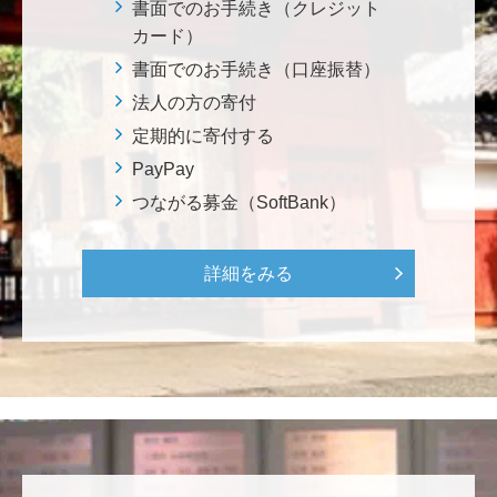
********
書面でのお手続き（クレジット
美味しいお寿司、刺身、美味しい魚、美味しい日本
カード）
米、酢飯 世界中の人々の舌を魅了している これから
書面でのお手続き（口座振替）
も未来永劫 美味しいお寿司、刺身、日本米を子供た
法人の方の寄付
ち、孫たち、子々孫々へ <国際水産研究教育基金>
定期的に寄付する
PayPay
荒木 雅子
つながる募金（SoftBank）
イタリアと日本が協力して頑張っている壮大な発掘調
査プロジェクト。 歴史的な発見があることを期待しま
す。募金することにより、私自身も参加しているよう
詳細をみる
な気持ちです。 <ソンマ・ヴェスヴィアーナ発掘調査
プロジェクト>
株式会社Ｌｅｇａｌｓｃａｐｅ
当社は、IS・CSで学んだ知見を法領域に応用するとこ
ろから始まりました。この社会でますますコンピュー
タ科学の力が発揮されるよう祈念して、支援いたしま
す。 <コンピュータサイエンス教育支援基金>