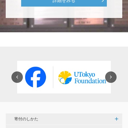
詳細をみる
をはじめとして、身近なことでやらなければならない
ことはたくさんあると思います。お役に立てれば幸甚
です。 <障害のある学生や研究者の活躍応援基金>
恵良 道信
リベラルアーツとしての経済学をさらに発展させて 下
さい。 <経済学研究科・経済学部支援基金>
紺野 邦昭
若い方々のために「イノベーションを産む奇跡の海、
世界のISAKI」を実現し、日本を、そして世界をリー
ドして下さい。 <マリン・フロンティア・サイエン
ス・プロジェクト（三崎臨海実験所）>
穴吹 善範
寄付のしかた
昨春に開催された小石川植物園の観桜会は素晴らし