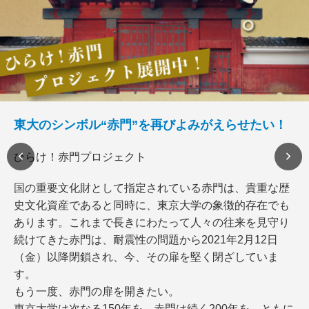
東大のシンボル“赤門”を再びよみがえらせたい！
ひらけ！赤門プロジェクト
国の重要文化財として指定されている赤門は、貴重な歴
史文化資産であると同時に、東京大学の象徴的存在でも
あります。これまで長きにわたって人々の往来を見守り
続けてきた赤門は、耐震性の問題から2021年2月12日
（金）以降閉鎖され、今、その扉を堅く閉ざしていま
す。
もう一度、赤門の扉を開きたい。
東京大学は次なる150年を、赤門は続く200年を、ともに