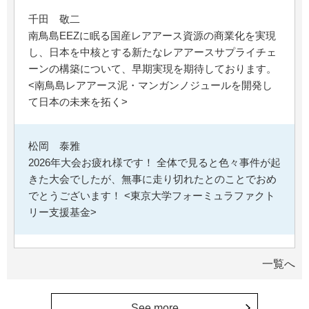
千田 敬二
南鳥島EEZに眠る国産レアアース資源の商業化を実現
し、日本を中核とする新たなレアアースサプライチェ
ーンの構築について、早期実現を期待しております。
<南鳥島レアアース泥・マンガンノジュールを開発し
て日本の未来を拓く>
松岡 泰雅
2026年大会お疲れ様です！ 全体で見ると色々事件が起
きた大会でしたが、無事に走り切れたとのことでおめ
でとうございます！ <東京大学フォーミュラファクト
リー支援基金>
********
一覧へ
経済学部の卒業生です。消費税や為替、金利政策な
ど、国民生活に直結する経済政策への関心と議論が高
まる中、専門的知見を分かりやすく伝え国民の理解向
See more