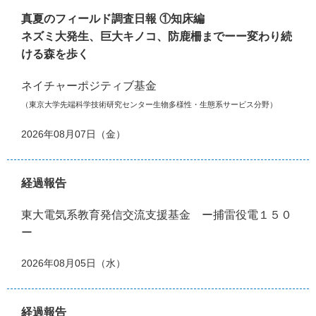
真夏のフィールド調査日報 ①知床編
ネズミ大発生、巨大キノコ、防鹿柵までーー変わり続
ける森を歩く
ネイチャーポジティブ基金
（東京大学先端科学技術研究センター生物多様性・生態系サービス分野）
2026年08月07日（金）
経過報告
東大電気系教育発信交流支援基金 ー捕雷役電１５０
ー
2026年08月05日（水）
経過報告