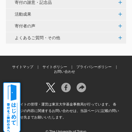
く、小石川植物園の維持発展に少しでも寄与できれば
寄付の謝意・記念品
と考えています。
活動成果
寄付者の声
大澤 彰弘
少額ではございますが、今後の動物医療の発展にご活
よくあるご質問・その他
用いただけると幸いです。 <東京大学動物医療センタ
ー未来基金（東大VMC基金）>
花之内 健仁
サイトマップ
サイトポリシー
プライバシーポリシー
お問い合わせ
伝統ある赤門に貢献できるまたとない企画に参加でき
嬉しく思います。 <ひらけ！赤門プロジェクト>
劉 晨熙
本サイトの管理・運営は東京大学基金事務局が行っています。 各
白石流司、その始まりを赤門に。 <ひらけ！赤門プロ
ページの内容に関連するお問い合わせは、当該ページに記載の問い
ジェクト>
合わせ先までお願いいたします。
© The University of Tokyo