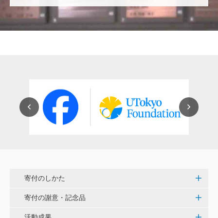
穴吹 善範
昨春に開催された小石川植物園の観桜会は素晴らし
く、小石川植物園の維持発展に少しでも寄与できれば
と考えています。
大澤 彰弘
少額ではございますが、今後の動物医療の発展にご活
用いただけると幸いです。 <東京大学動物医療センタ
ー未来基金（東大VMC基金）>
花之内 健仁
伝統ある赤門に貢献できるまたとない企画に参加でき
嬉しく思います。 <ひらけ！赤門プロジェクト>
寄付のしかた
劉 晨熙
寄付の謝意・記念品
白石流司、その始まりを赤門に。 <ひらけ！赤門プロ
ジェクト>
活動成果