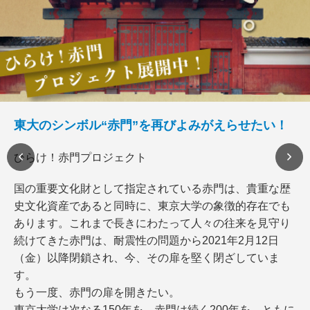
東大のシンボル“赤門”を再びよみがえらせたい！
ひらけ！赤門プロジェクト
国の重要文化財として指定されている赤門は、貴重な歴
史文化資産であると同時に、東京大学の象徴的存在でも
あります。これまで長きにわたって人々の往来を見守り
続けてきた赤門は、耐震性の問題から2021年2月12日
（金）以降閉鎖され、今、その扉を堅く閉ざしていま
す。
もう一度、赤門の扉を開きたい。
東京大学は次なる150年を、赤門は続く200年を、ともに