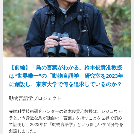
【前編】「鳥の言葉がわかる」鈴木俊貴准教授
は“世界唯一”の「動物言語学」研究室を2023年
に創設し、東京大学で何を追求しているのか？
動物言語学プロジェクト
先端科学技術研究センターの鈴木俊貴准教授は、シジュウカ
ラという身近な鳥が独自の「言葉」を持つことを世界で初め
て証明し、2023年に「動物言語学」という新しい学問分野を
創設しました。