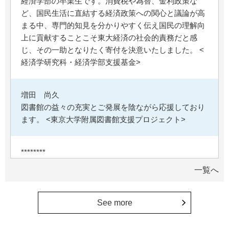
経済学部の卒業生です。消費税や為替、金利政策な
ど、国民生活に直結する経済政策への関心と議論が高
まる中、専門的知見を分かりやすく伝え国民の理解向
上に貢献することこそ東大経済の社会的責務だと感
じ、その一助となりたく寄付を決意いたしました。 <
経済学研究科・経済学部支援基金>
増田 尚久
図書館の益々の充実とご発展を陰ながら応援しており
ます。 <東京大学附属図書館支援プロジェクト>
********
植物は、実は植物同士全世界の植物で繋がっている。
一覧へ
植物が未来に繋がっている。 地球や室内の空気清浄、
浄化作用を行っていて、綺麗クリーンにしてくれてい
る。 植物、素晴らしい。 世界の学会でも、子供たち
See more
にも、植物の素晴らしさ、凄さを伝えていってほし
い。 後世、子供たちにも、３千年後も