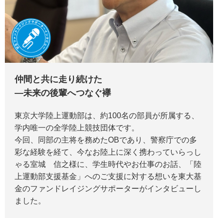
仲間と共に走り続けた
―未来の後輩へつなぐ襷
東京大学陸上運動部は、約100名の部員が所属する、
学内唯一の全学陸上競技団体です。
今回、同部の主将を務めたOBであり、警察庁での多
彩な経験を経て、今なお陸上に深く携わっていらっし
ゃる室城 信之様に、学生時代やお仕事のお話、「陸
上運動部支援基金」へのご支援に対する想いを東大基
金のファンドレイジングサポーターがインタビューし
ました。