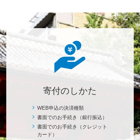
********
美味しいお寿司、刺身、美味しい魚、美味しい日本
米、酢飯 世界中の人々の舌を魅了している これから
も未来永劫 美味しいお寿司、刺身、日本米を子供た
ち、孫たち、子々孫々へ <国際水産研究教育基金>
荒木 雅子
イタリアと日本が協力して頑張っている壮大な発掘調
査プロジェクト。 歴史的な発見があることを期待しま
寄付のしかた
す。募金することにより、私自身も参加しているよう
な気持ちです。 <ソンマ・ヴェスヴィアーナ発掘調査
プロジェクト>
WEB申込の決済種類
書面でのお手続き（銀行振込）
株式会社Ｌｅｇａｌｓｃａｐｅ
書面でのお手続き（クレジット
当社は、IS・CSで学んだ知見を法領域に応用するとこ
カード）