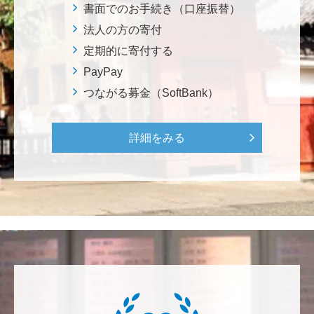
ろから始まりました。この社会でますますコンピュー
書面でのお手続き（口座振替）
タ科学の力が発揮されるよう祈念して、支援いたしま
法人の方の寄付
す。 <コンピュータサイエンス教育支援基金>
定期的に寄付する
PayPay
三好 弘晃
つながる募金（SoftBank）
世界に貢献を！
詳細をみる
鈴木 淳
微力ながら後輩のみなさんのご活躍を期待してます！
<ラクロス部>
田畑 和樹
対校戦勝利、インカレ優勝目指して頑張ってくださ
い！ <漕艇部>
紺野 邦昭