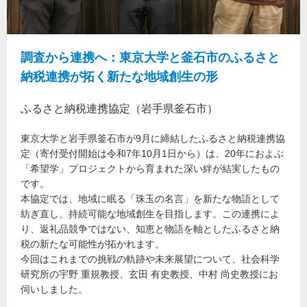
調査から連携へ：東京大学と釜石市のふるさと
納税連携が拓く新たな地域創生の形
ふるさと納税連携協定（岩手県釜石市）
東京大学と岩手県釜石市が9月に締結したふるさと納税連携協
定（寄付受付開始は令和7年10月1日から）は、20年におよぶ
「希望学」プロジェクトから育まれた深い絆が結実したもの
です。
本協定では、地域に眠る「珠玉の名言」を新たな物語として
紡ぎ直し、持続可能な地域創生を目指します。この連携によ
り、返礼品競争ではない、知恵と物語を軸としたふるさと納
税の新たな可能性が拓かれます。
今回はこれまでの挑戦の軌跡や未来展望について、社会科学
研究所の宇野 重規教授、玄田 有史教授、中村 尚史教授にお
伺いしました。