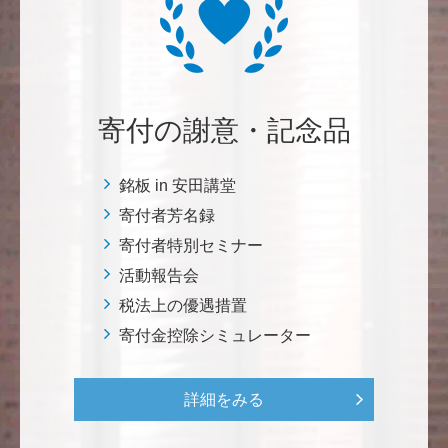
自身の高齢化とともに、障害のある方の苦労がよく理
解できるようになりました。パンフに出ている「重た
いドアの自動ドア化あるいは開閉しやすい折り戸化」
をはじめとして、身近なことでやらなければならない
ことはたくさんあると思います。お役に立てれば幸甚
です。 <障害のある学生や研究者の活躍応援基金>
寄付の謝意・記念品
恵良 道信
銘板 in 安田講堂
リベラルアーツとしての経済学をさらに発展させて 下
寄付者芳名録
さい。 <経済学研究科・経済学部支援基金>
寄付者特別セミナー
活動報告会
紺野 邦昭
税法上の優遇措置
若い方々のために「イノベーションを産む奇跡の海、
寄付金控除シミュレーター
世界のISAKI」を実現し、日本を、そして世界をリー
ドして下さい。 <マリン・フロンティア・サイエン
ス・プロジェクト（三崎臨海実験所）>
詳細をみる