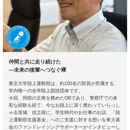
仲間と共に走り続けた
―未来の後輩へつなぐ襷
東京大学陸上運動部は、約100名の部員が所属する、
学内唯一の全学陸上競技団体です。
今回、同部の主将を務めたOBであり、警察庁での多
彩な経験を経て、今なお陸上に深く携わっていらっし
ゃる室城 信之様に、学生時代やお仕事のお話、「陸
上運動部支援基金」へのご支援に対する想いを東大基
金のファンドレイジングサポーターがインタビューし