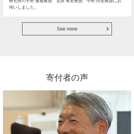
研究所の宇野 重規教授、玄田 有史教授、中村 尚史教授にお
伺いしました。
See more
寄付者の声