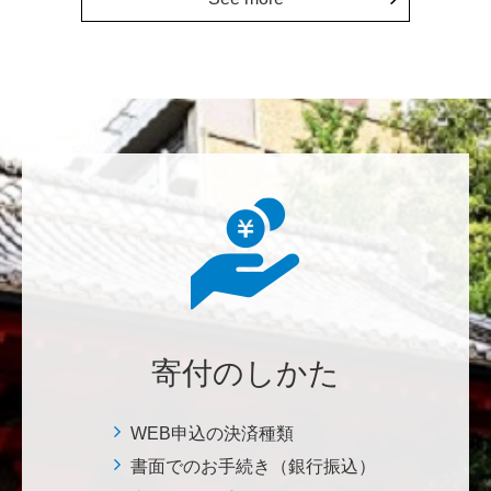
上に貢献することこそ東大経済の社会的責務だと感
じ、その一助となりたく寄付を決意いたしました。 <
経済学研究科・経済学部支援基金>
増田 尚久
図書館の益々の充実とご発展を陰ながら応援しており
ます。 <東京大学附属図書館支援プロジェクト>
********
植物は、実は植物同士全世界の植物で繋がっている。
植物が未来に繋がっている。 地球や室内の空気清浄、
浄化作用を行っていて、綺麗クリーンにしてくれてい
寄付のしかた
る。 植物、素晴らしい。 世界の学会でも、子供たち
にも、植物の素晴らしさ、凄さを伝えていってほし
い。 後世、子供たちにも、３千年後も
WEB申込の決済種類
書面でのお手続き（銀行振込）