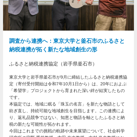
調査から連携へ：東京大学と釜石市のふるさと
納税連携が拓く新たな地域創生の形
ふるさと納税連携協定（岩手県釜石市）
東京大学と岩手県釜石市が9月に締結したふるさと納税連携協
定（寄付受付開始は令和7年10月1日から）は、20年におよぶ
「希望学」プロジェクトから育まれた深い絆が結実したもの
です。
本協定では、地域に眠る「珠玉の名言」を新たな物語として
紡ぎ直し、持続可能な地域創生を目指します。この連携によ
り、返礼品競争ではない、知恵と物語を軸としたふるさと納
税の新たな可能性が拓かれます。
今回はこれまでの挑戦の軌跡や未来展望について、社会科学