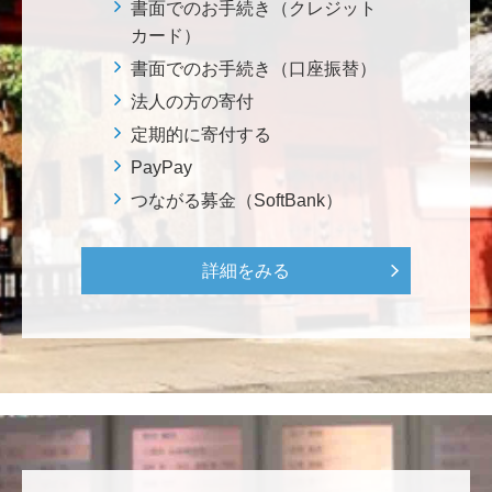
********
書面でのお手続き（クレジット
美味しいお寿司、刺身、美味しい魚、美味しい日本
カード）
米、酢飯 世界中の人々の舌を魅了している これから
書面でのお手続き（口座振替）
も未来永劫 美味しいお寿司、刺身、日本米を子供た
法人の方の寄付
ち、孫たち、子々孫々へ <国際水産研究教育基金>
定期的に寄付する
PayPay
荒木 雅子
つながる募金（SoftBank）
イタリアと日本が協力して頑張っている壮大な発掘調
査プロジェクト。 歴史的な発見があることを期待しま
す。募金することにより、私自身も参加しているよう
詳細をみる
な気持ちです。 <ソンマ・ヴェスヴィアーナ発掘調査
プロジェクト>
株式会社Ｌｅｇａｌｓｃａｐｅ
当社は、IS・CSで学んだ知見を法領域に応用するとこ
ろから始まりました。この社会でますますコンピュー
タ科学の力が発揮されるよう祈念して、支援いたしま
す。 <コンピュータサイエンス教育支援基金>