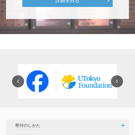
詳細をみる
をはじめとして、身近なことでやらなければならない
ことはたくさんあると思います。お役に立てれば幸甚
です。 <障害のある学生や研究者の活躍応援基金>
恵良 道信
リベラルアーツとしての経済学をさらに発展させて 下
さい。 <経済学研究科・経済学部支援基金>
紺野 邦昭
若い方々のために「イノベーションを産む奇跡の海、
世界のISAKI」を実現し、日本を、そして世界をリー
ドして下さい。 <マリン・フロンティア・サイエン
ス・プロジェクト（三崎臨海実験所）>
穴吹 善範
寄付のしかた
昨春に開催された小石川植物園の観桜会は素晴らし