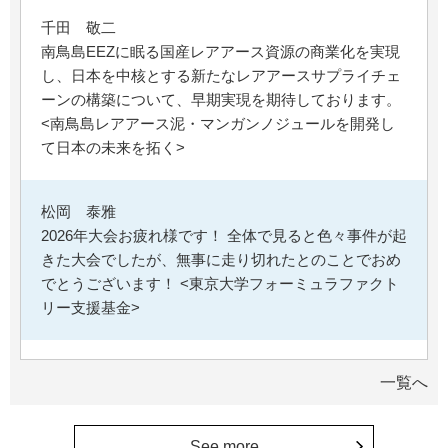
千田 敬二
南鳥島EEZに眠る国産レアアース資源の商業化を実現
し、日本を中核とする新たなレアアースサプライチェ
ーンの構築について、早期実現を期待しております。
<南鳥島レアアース泥・マンガンノジュールを開発し
て日本の未来を拓く>
松岡 泰雅
2026年大会お疲れ様です！ 全体で見ると色々事件が起
きた大会でしたが、無事に走り切れたとのことでおめ
でとうございます！ <東京大学フォーミュラファクト
リー支援基金>
********
一覧へ
経済学部の卒業生です。消費税や為替、金利政策な
ど、国民生活に直結する経済政策への関心と議論が高
まる中、専門的知見を分かりやすく伝え国民の理解向
See more