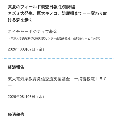
真夏のフィールド調査日報 ①知床編
ネズミ大発生、巨大キノコ、防鹿柵までーー変わり続
ける森を歩く
ネイチャーポジティブ基金
（東京大学先端科学技術研究センター生物多様性・生態系サービス分野）
2026年08月07日（金）
経過報告
東大電気系教育発信交流支援基金 ー捕雷役電１５０
ー
2026年08月05日（水）
経過報告