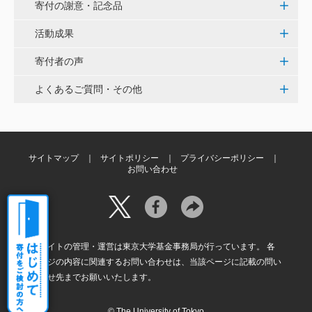
く、小石川植物園の維持発展に少しでも寄与できれば
寄付の謝意・記念品
と考えています。
活動成果
寄付者の声
大澤 彰弘
少額ではございますが、今後の動物医療の発展にご活
よくあるご質問・その他
用いただけると幸いです。 <東京大学動物医療センタ
ー未来基金（東大VMC基金）>
花之内 健仁
サイトマップ
サイトポリシー
プライバシーポリシー
お問い合わせ
伝統ある赤門に貢献できるまたとない企画に参加でき
嬉しく思います。 <ひらけ！赤門プロジェクト>
劉 晨熙
本サイトの管理・運営は東京大学基金事務局が行っています。 各
白石流司、その始まりを赤門に。 <ひらけ！赤門プロ
ページの内容に関連するお問い合わせは、当該ページに記載の問い
ジェクト>
合わせ先までお願いいたします。
© The University of Tokyo