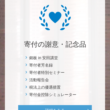
三好 弘晃
世界に貢献を！
鈴木 淳
微力ながら後輩のみなさんのご活躍を期待してます！
寄付の謝意・記念品
<ラクロス部>
銘板 in 安田講堂
田畑 和樹
寄付者芳名録
対校戦勝利、インカレ優勝目指して頑張ってくださ
寄付者特別セミナー
い！ <漕艇部>
活動報告会
税法上の優遇措置
紺野 邦昭
寄付金控除シミュレーター
自身の高齢化とともに、障害のある方の苦労がよく理
解できるようになりました。パンフに出ている「重た
いドアの自動ドア化あるいは開閉しやすい折り戸化」