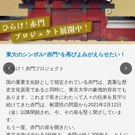
東大のシンボル“赤門”を再びよみがえらせたい！
ひらけ！赤門プロジェクト
国の重要文化財として指定されている赤門は、貴重な歴
史文化資産であると同時に、東京大学の象徴的存在でも
あります。これまで長きにわたって人々の往来を見守り
続けてきた赤門は、耐震性の問題から2021年2月12日
（金）以降閉鎖され、今、その扉を堅く閉ざしていま
す。
もう一度、赤門の扉を開きたい。
東京大学は次なる150年を、赤門は続く200年を、ともに