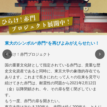
東大のシンボル“赤門”を再びよみがえらせたい！
ひらけ！赤門プロジェクト
国の重要文化財として指定されている赤門は、貴重な歴
史文化資産であると同時に、東京大学の象徴的存在でも
あります。これまで長きにわたって人々の往来を見守り
続けてきた赤門は、耐震性の問題から2021年2月12日
（金）以降閉鎖され、今、その扉を堅く閉ざしていま
す。
もう一度、赤門の扉を開きたい。
東京大学は次なる150年を、赤門は続く200年を、ともに