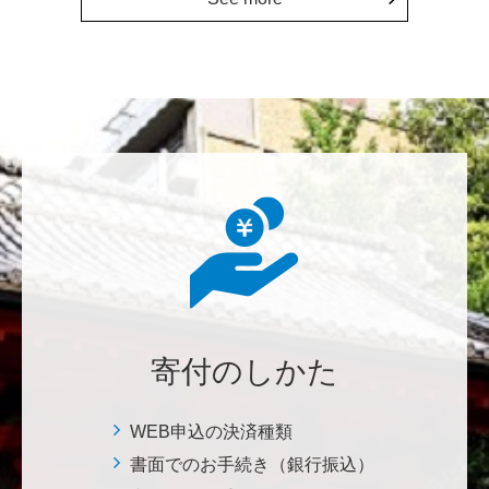
にも、植物の素晴らしさ、凄さを伝えていってほし
い。 後世、子供たちにも、３千年後も
********
美味しいお寿司、刺身、美味しい魚、美味しい日本
米、酢飯 世界中の人々の舌を魅了している これから
も未来永劫 美味しいお寿司、刺身、日本米を子供た
ち、孫たち、子々孫々へ <国際水産研究教育基金>
荒木 雅子
イタリアと日本が協力して頑張っている壮大な発掘調
査プロジェクト。 歴史的な発見があることを期待しま
寄付のしかた
す。募金することにより、私自身も参加しているよう
な気持ちです。 <ソンマ・ヴェスヴィアーナ発掘調査
プロジェクト>
WEB申込の決済種類
書面でのお手続き（銀行振込）