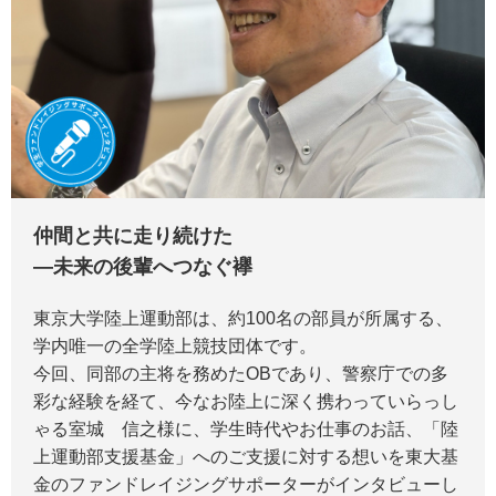
仲間と共に走り続けた
―未来の後輩へつなぐ襷
東京大学陸上運動部は、約100名の部員が所属する、
学内唯一の全学陸上競技団体です。
今回、同部の主将を務めたOBであり、警察庁での多
彩な経験を経て、今なお陸上に深く携わっていらっし
ゃる室城 信之様に、学生時代やお仕事のお話、「陸
上運動部支援基金」へのご支援に対する想いを東大基
金のファンドレイジングサポーターがインタビューし