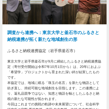
調査から連携へ：東京大学と釜石市のふるさと
納税連携が拓く新たな地域創生の形
ふるさと納税連携協定（岩手県釜石市）
東京大学と岩手県釜石市が9月に締結したふるさと納税連携協
定（寄付受付開始は令和7年10月1日から）は、20年におよぶ
「希望学」プロジェクトから育まれた深い絆が結実したもの
です。
本協定では、地域に眠る「珠玉の名言」を新たな物語として
紡ぎ直し、持続可能な地域創生を目指します。この連携によ
り、返礼品競争ではない、知恵と物語を軸としたふるさと納
税の新たな可能性が拓かれます。
今回はこれまでの挑戦の軌跡や未来展望について、社会科学