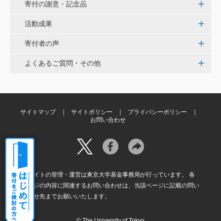
寄付の謝意・記念品
白石流司、その始まりを赤門に。 <ひらけ！赤門プロ
ジェクト>
活動成果
寄付者の声
株式会社ペイ・フォワード
よくあるご質問・その他
夢や目標を叶えるために本気で挑戦する、イキイキと
輝く子供達が全国に増えますように。 <ひらけ！赤門
プロジェクト>
サイトマップ
サイトポリシー
プライバシーポリシー
佐小 千恵美
お問い合わせ
学生時代にくぐった懐かしい赤門の復活を楽しみにし
ています。 <ひらけ！赤門プロジェクト>
本サイトの管理・運営は東京大学基金事務局が行っています。 各
ページの内容に関連するお問い合わせは、当該ページに記載の問い
合わせ先までお願いいたします。
© The University of Tokyo