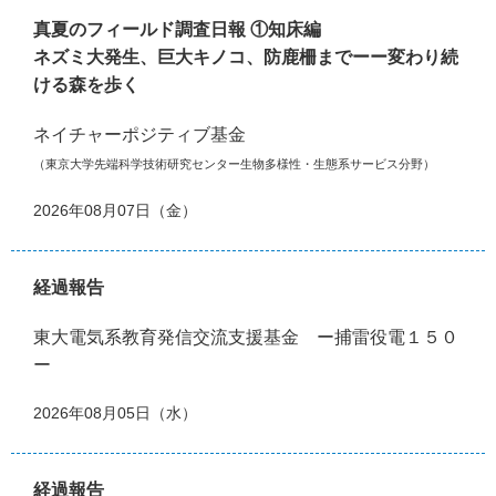
真夏のフィールド調査日報 ①知床編
ネズミ大発生、巨大キノコ、防鹿柵までーー変わり続
ける森を歩く
ネイチャーポジティブ基金
（東京大学先端科学技術研究センター生物多様性・生態系サービス分野）
2026年08月07日（金）
経過報告
東大電気系教育発信交流支援基金 ー捕雷役電１５０
ー
2026年08月05日（水）
経過報告