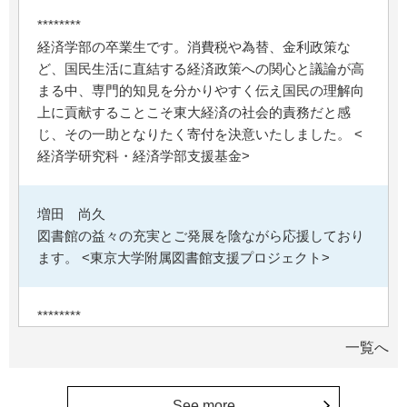
********
経済学部の卒業生です。消費税や為替、金利政策な
ど、国民生活に直結する経済政策への関心と議論が高
まる中、専門的知見を分かりやすく伝え国民の理解向
上に貢献することこそ東大経済の社会的責務だと感
じ、その一助となりたく寄付を決意いたしました。 <
経済学研究科・経済学部支援基金>
増田 尚久
図書館の益々の充実とご発展を陰ながら応援しており
ます。 <東京大学附属図書館支援プロジェクト>
********
植物は、実は植物同士全世界の植物で繋がっている。
一覧へ
植物が未来に繋がっている。 地球や室内の空気清浄、
浄化作用を行っていて、綺麗クリーンにしてくれてい
る。 植物、素晴らしい。 世界の学会でも、子供たち
See more