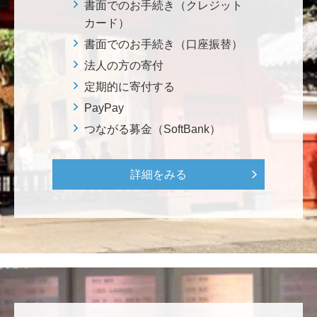
株式会社Ｌｅｇａｌｓｃａｐｅ
書面でのお手続き（クレジット
当社は、IS・CSで学んだ知見を法領域に応用するとこ
カード）
ろから始まりました。この社会でますますコンピュー
書面でのお手続き（口座振替）
タ科学の力が発揮されるよう祈念して、支援いたしま
法人の方の寄付
す。 <コンピュータサイエンス教育支援基金>
定期的に寄付する
PayPay
三好 弘晃
つながる募金（SoftBank）
世界に貢献を！
詳細をみる
鈴木 淳
微力ながら後輩のみなさんのご活躍を期待してます！
<ラクロス部>
田畑 和樹
対校戦勝利、インカレ優勝目指して頑張ってくださ
い！ <漕艇部>