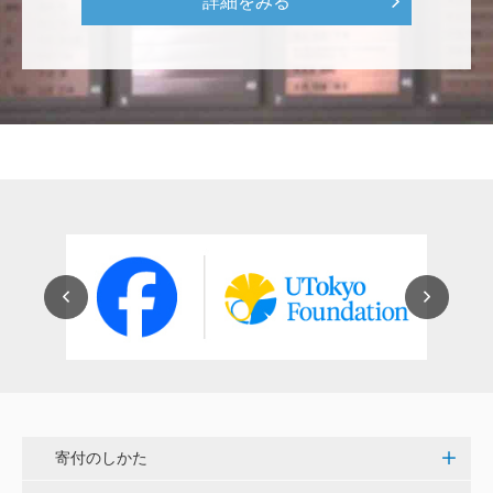
詳細をみる
穴吹 善範
昨春に開催された小石川植物園の観桜会は素晴らし
く、小石川植物園の維持発展に少しでも寄与できれば
と考えています。
大澤 彰弘
少額ではございますが、今後の動物医療の発展にご活
用いただけると幸いです。 <東京大学動物医療センタ
ー未来基金（東大VMC基金）>
花之内 健仁
伝統ある赤門に貢献できるまたとない企画に参加でき
嬉しく思います。 <ひらけ！赤門プロジェクト>
寄付のしかた
劉 晨熙