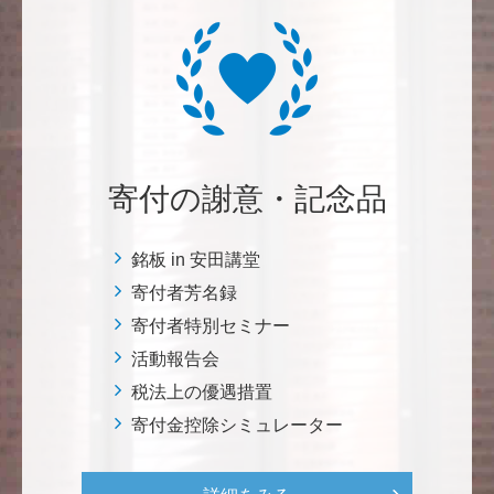
紺野 邦昭
自身の高齢化とともに、障害のある方の苦労がよく理
解できるようになりました。パンフに出ている「重た
いドアの自動ドア化あるいは開閉しやすい折り戸化」
をはじめとして、身近なことでやらなければならない
ことはたくさんあると思います。お役に立てれば幸甚
です。 <障害のある学生や研究者の活躍応援基金>
寄付の謝意・記念品
恵良 道信
銘板 in 安田講堂
リベラルアーツとしての経済学をさらに発展させて 下
寄付者芳名録
さい。 <経済学研究科・経済学部支援基金>
寄付者特別セミナー
活動報告会
紺野 邦昭
税法上の優遇措置
若い方々のために「イノベーションを産む奇跡の海、
寄付金控除シミュレーター
世界のISAKI」を実現し、日本を、そして世界をリー
ドして下さい。 <マリン・フロンティア・サイエン
ス・プロジェクト（三崎臨海実験所）>