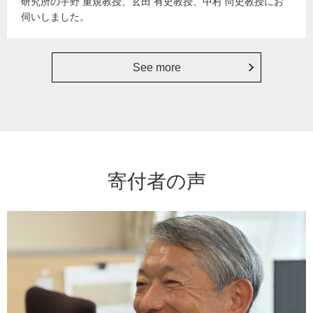
研究所の宇野 重規教授、玄田 有史教授、中村 尚史教授にお
伺いしました。
See more
寄付者の声