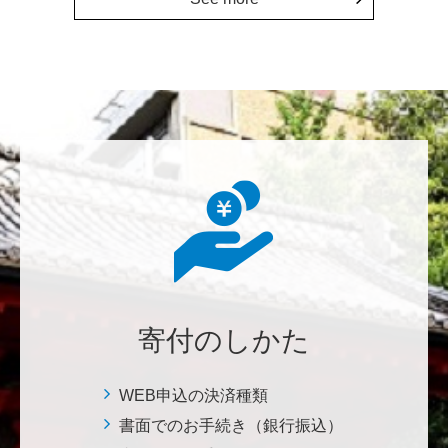
七笑酒造株式会社
少しでもお役に立てればと思います。 <理学系研究
科・理学部基金>
鈴木 悦郎
赤門が再び開く日を楽しみにしております。 <ひら
け！赤門プロジェクト>
千田 敬二
南鳥島EEZに眠る国産レアアース資源の商業化を実現
し、日本を中核とする新たなレアアースサプライチェ
ーンの構築について、早期実現を期待しております。
<南鳥島レアアース泥・マンガンノジュールを開発し
寄付のしかた
て日本の未来を拓く>
WEB申込の決済種類
松岡 泰雅
書面でのお手続き（銀行振込）
2026年大会お疲れ様です！ 全体で見ると色々事件が起