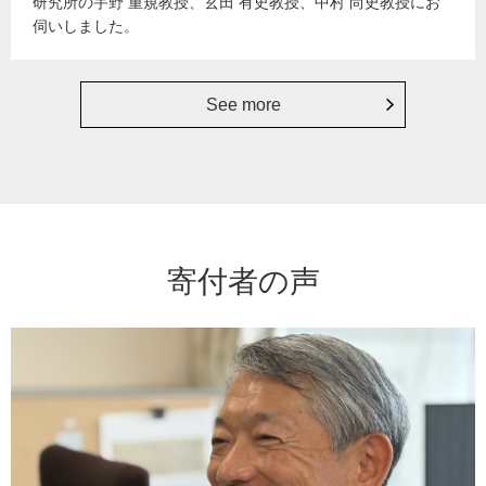
研究所の宇野 重規教授、玄田 有史教授、中村 尚史教授にお
伺いしました。
See more
寄付者の声