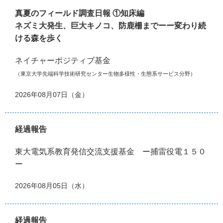
真夏のフィールド調査日報 ①知床編
ネズミ大発生、巨大キノコ、防鹿柵までーー変わり続
ける森を歩く
ネイチャーポジティブ基金
（東京大学先端科学技術研究センター生物多様性・生態系サービス分野）
2026年08月07日（金）
経過報告
東大電気系教育発信交流支援基金 ー捕雷役電１５０
ー
2026年08月05日（水）
経過報告