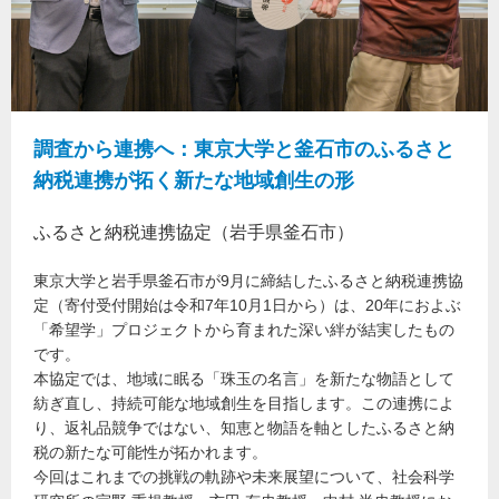
調査から連携へ：東京大学と釜石市のふるさと
納税連携が拓く新たな地域創生の形
ふるさと納税連携協定（岩手県釜石市）
東京大学と岩手県釜石市が9月に締結したふるさと納税連携協
定（寄付受付開始は令和7年10月1日から）は、20年におよぶ
「希望学」プロジェクトから育まれた深い絆が結実したもの
です。
本協定では、地域に眠る「珠玉の名言」を新たな物語として
紡ぎ直し、持続可能な地域創生を目指します。この連携によ
り、返礼品競争ではない、知恵と物語を軸としたふるさと納
税の新たな可能性が拓かれます。
今回はこれまでの挑戦の軌跡や未来展望について、社会科学