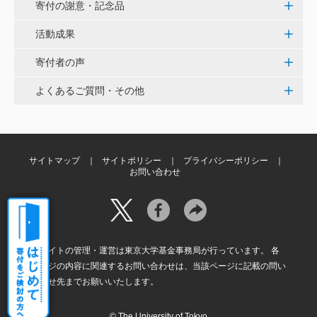
寄付の謝意・記念品
田畑 和樹
対校戦勝利、インカレ優勝目指して頑張ってくださ
活動成果
い！ <漕艇部>
寄付者の声
紺野 邦昭
よくあるご質問・その他
自身の高齢化とともに、障害のある方の苦労がよく理
解できるようになりました。パンフに出ている「重た
いドアの自動ドア化あるいは開閉しやすい折り戸化」
をはじめとして、身近なことでやらなければならない
サイトマップ
サイトポリシー
プライバシーポリシー
ことはたくさんあると思います。お役に立てれば幸甚
お問い合わせ
です。 <障害のある学生や研究者の活躍応援基金>
本サイトの管理・運営は東京大学基金事務局が行っています。 各
ページの内容に関連するお問い合わせは、当該ページに記載の問い
合わせ先までお願いいたします。
© The University of Tokyo