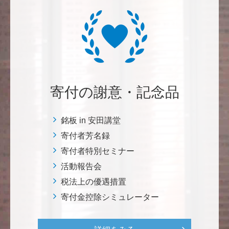
植物は、実は植物同士全世界の植物で繋がっている。
植物が未来に繋がっている。 地球や室内の空気清浄、
浄化作用を行っていて、綺麗クリーンにしてくれてい
る。 植物、素晴らしい。 世界の学会でも、子供たち
にも、植物の素晴らしさ、凄さを伝えていってほし
い。 後世、子供たちにも、３千年後も
寄付の謝意・記念品
********
美味しいお寿司、刺身、美味しい魚、美味しい日本
銘板 in 安田講堂
米、酢飯 世界中の人々の舌を魅了している これから
寄付者芳名録
も未来永劫 美味しいお寿司、刺身、日本米を子供た
寄付者特別セミナー
ち、孫たち、子々孫々へ <国際水産研究教育基金>
活動報告会
税法上の優遇措置
荒木 雅子
寄付金控除シミュレーター
イタリアと日本が協力して頑張っている壮大な発掘調
査プロジェクト。 歴史的な発見があることを期待しま
す。募金することにより、私自身も参加しているよう