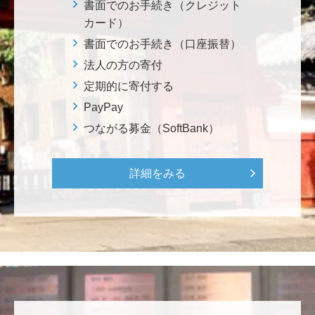
書面でのお手続き（クレジット
きた大会でしたが、無事に走り切れたとのことでおめ
カード）
でとうございます！ <東京大学フォーミュラファクト
リー支援基金>
書面でのお手続き（口座振替）
法人の方の寄付
定期的に寄付する
********
経済学部の卒業生です。消費税や為替、金利政策な
PayPay
ど、国民生活に直結する経済政策への関心と議論が高
つながる募金（SoftBank）
まる中、専門的知見を分かりやすく伝え国民の理解向
上に貢献することこそ東大経済の社会的責務だと感
じ、その一助となりたく寄付を決意いたしました。 <
詳細をみる
経済学研究科・経済学部支援基金>
増田 尚久
図書館の益々の充実とご発展を陰ながら応援しており
ます。 <東京大学附属図書館支援プロジェクト>
********