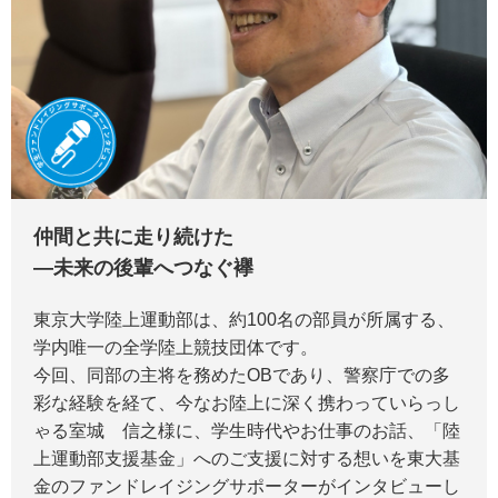
仲間と共に走り続けた
―未来の後輩へつなぐ襷
東京大学陸上運動部は、約100名の部員が所属する、
学内唯一の全学陸上競技団体です。
今回、同部の主将を務めたOBであり、警察庁での多
彩な経験を経て、今なお陸上に深く携わっていらっし
ゃる室城 信之様に、学生時代やお仕事のお話、「陸
上運動部支援基金」へのご支援に対する想いを東大基
金のファンドレイジングサポーターがインタビューし