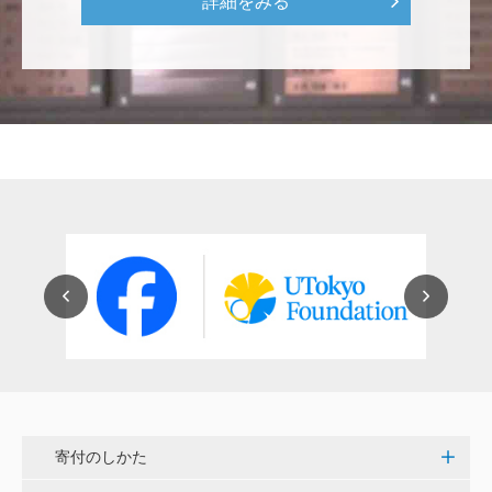
詳細をみる
な気持ちです。 <ソンマ・ヴェスヴィアーナ発掘調査
プロジェクト>
株式会社Ｌｅｇａｌｓｃａｐｅ
当社は、IS・CSで学んだ知見を法領域に応用するとこ
ろから始まりました。この社会でますますコンピュー
タ科学の力が発揮されるよう祈念して、支援いたしま
す。 <コンピュータサイエンス教育支援基金>
三好 弘晃
世界に貢献を！
鈴木 淳
微力ながら後輩のみなさんのご活躍を期待してます！
<ラクロス部>
寄付のしかた