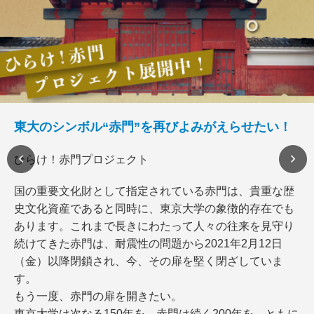
東大のシンボル“赤門”を再びよみがえらせたい！
ひらけ！赤門プロジェクト
国の重要文化財として指定されている赤門は、貴重な歴
史文化資産であると同時に、東京大学の象徴的存在でも
あります。これまで長きにわたって人々の往来を見守り
続けてきた赤門は、耐震性の問題から2021年2月12日
（金）以降閉鎖され、今、その扉を堅く閉ざしていま
す。
もう一度、赤門の扉を開きたい。
東京大学は次なる150年を、赤門は続く200年を、ともに