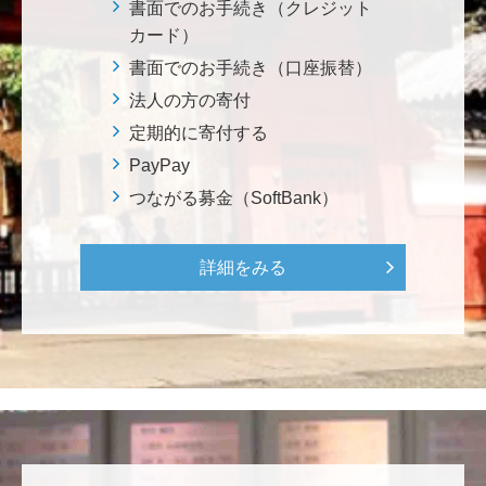
********
書面でのお手続き（クレジット
美味しいお寿司、刺身、美味しい魚、美味しい日本
カード）
米、酢飯 世界中の人々の舌を魅了している これから
書面でのお手続き（口座振替）
も未来永劫 美味しいお寿司、刺身、日本米を子供た
法人の方の寄付
ち、孫たち、子々孫々へ <国際水産研究教育基金>
定期的に寄付する
PayPay
荒木 雅子
つながる募金（SoftBank）
イタリアと日本が協力して頑張っている壮大な発掘調
査プロジェクト。 歴史的な発見があることを期待しま
す。募金することにより、私自身も参加しているよう
詳細をみる
な気持ちです。 <ソンマ・ヴェスヴィアーナ発掘調査
プロジェクト>
株式会社Ｌｅｇａｌｓｃａｐｅ
当社は、IS・CSで学んだ知見を法領域に応用するとこ
ろから始まりました。この社会でますますコンピュー
タ科学の力が発揮されるよう祈念して、支援いたしま
す。 <コンピュータサイエンス教育支援基金>