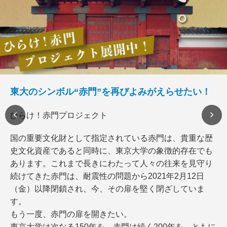
東大のシンボル“赤門”を再びよみがえらせたい！
ひらけ！赤門プロジェクト
国の重要文化財として指定されている赤門は、貴重な歴
史文化資産であると同時に、東京大学の象徴的存在でも
あります。これまで長きにわたって人々の往来を見守り
続けてきた赤門は、耐震性の問題から2021年2月12日
（金）以降閉鎖され、今、その扉を堅く閉ざしていま
す。
もう一度、赤門の扉を開きたい。
東京大学は次なる150年を、赤門は続く200年を、ともに