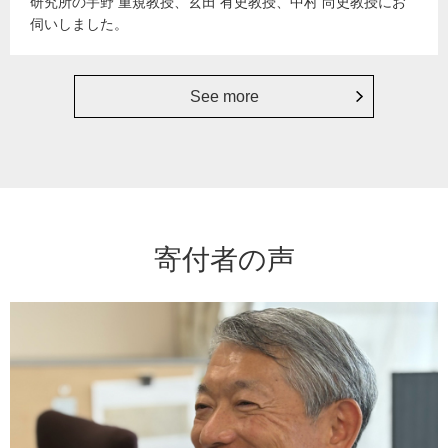
研究所の宇野 重規教授、玄田 有史教授、中村 尚史教授にお
伺いしました。
See more
寄付者の声