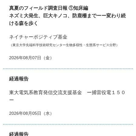
真夏のフィールド調査日報 ①知床編
ネズミ大発生、巨大キノコ、防鹿柵までーー変わり続
ける森を歩く
ネイチャーポジティブ基金
（東京大学先端科学技術研究センター生物多様性・生態系サービス分野）
2026年08月07日（金）
経過報告
東大電気系教育発信交流支援基金 ー捕雷役電１５０
ー
2026年08月05日（水）
経過報告