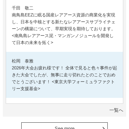
千田 敬二
南鳥島EEZに眠る国産レアアース資源の商業化を実現
し、日本を中核とする新たなレアアースサプライチェ
ーンの構築について、早期実現を期待しております。
<南鳥島レアアース泥・マンガンノジュールを開発し
て日本の未来を拓く>
松岡 泰雅
2026年大会お疲れ様です！ 全体で見ると色々事件が起
きた大会でしたが、無事に走り切れたとのことでおめ
でとうございます！ <東京大学フォーミュラファクト
リー支援基金>
********
一覧へ
経済学部の卒業生です。消費税や為替、金利政策な
ど、国民生活に直結する経済政策への関心と議論が高
まる中、専門的知見を分かりやすく伝え国民の理解向
See more