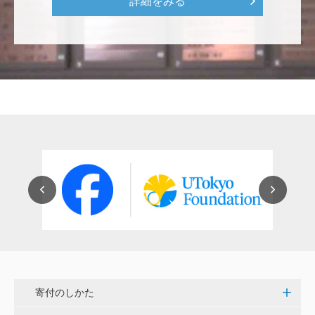
詳細をみる
をはじめとして、身近なことでやらなければならない
ことはたくさんあると思います。お役に立てれば幸甚
です。 <障害のある学生や研究者の活躍応援基金>
恵良 道信
リベラルアーツとしての経済学をさらに発展させて 下
さい。 <経済学研究科・経済学部支援基金>
紺野 邦昭
若い方々のために「イノベーションを産む奇跡の海、
世界のISAKI」を実現し、日本を、そして世界をリー
ドして下さい。 <マリン・フロンティア・サイエン
ス・プロジェクト（三崎臨海実験所）>
穴吹 善範
寄付のしかた
昨春に開催された小石川植物園の観桜会は素晴らし