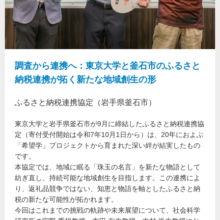
調査から連携へ：東京大学と釜石市のふるさと
納税連携が拓く新たな地域創生の形
ふるさと納税連携協定（岩手県釜石市）
東京大学と岩手県釜石市が9月に締結したふるさと納税連携協
定（寄付受付開始は令和7年10月1日から）は、20年におよぶ
「希望学」プロジェクトから育まれた深い絆が結実したもの
です。
本協定では、地域に眠る「珠玉の名言」を新たな物語として
紡ぎ直し、持続可能な地域創生を目指します。この連携によ
り、返礼品競争ではない、知恵と物語を軸としたふるさと納
税の新たな可能性が拓かれます。
今回はこれまでの挑戦の軌跡や未来展望について、社会科学