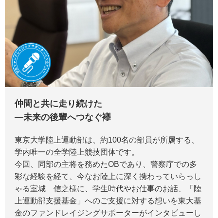
仲間と共に走り続けた
―未来の後輩へつなぐ襷
東京大学陸上運動部は、約100名の部員が所属する、
学内唯一の全学陸上競技団体です。
今回、同部の主将を務めたOBであり、警察庁での多
彩な経験を経て、今なお陸上に深く携わっていらっし
ゃる室城 信之様に、学生時代やお仕事のお話、「陸
上運動部支援基金」へのご支援に対する想いを東大基
金のファンドレイジングサポーターがインタビューし