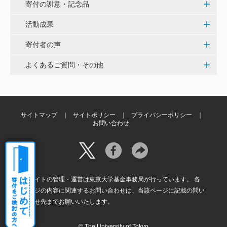
く、小石川植物園の維持発展に少しでも寄与できれば
寄付の謝意・記念品
と考えています。
活動成果
寄付者の声
大澤 彰弘
少額ではございますが、今後の動物医療の発展にご活
よくあるご質問・その他
用いただけると幸いです。 <東京大学動物医療センタ
ー未来基金（東大VMC基金）>
花之内 健仁
サイトマップ
サイトポリシー
プライバシーポリシー
お問い合わせ
伝統ある赤門に貢献できるまたとない企画に参加でき
嬉しく思います。 <ひらけ！赤門プロジェクト>
劉 晨熙
本サイトの管理・運営は東京大学基金事務局が行っています。 各
白石流司、その始まりを赤門に。 <ひらけ！赤門プロ
ページの内容に関連するお問い合わせは、当該ページに記載の問い
ジェクト>
合わせ先までお願いいたします。
© The University of Tokyo