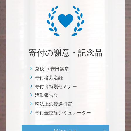
三好 弘晃
世界に貢献を！
鈴木 淳
微力ながら後輩のみなさんのご活躍を期待してます！
寄付の謝意・記念品
<ラクロス部>
銘板 in 安田講堂
田畑 和樹
寄付者芳名録
対校戦勝利、インカレ優勝目指して頑張ってくださ
寄付者特別セミナー
い！ <漕艇部>
活動報告会
税法上の優遇措置
紺野 邦昭
寄付金控除シミュレーター
自身の高齢化とともに、障害のある方の苦労がよく理
解できるようになりました。パンフに出ている「重た
いドアの自動ドア化あるいは開閉しやすい折り戸化」