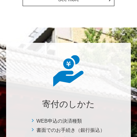
上に貢献することこそ東大経済の社会的責務だと感
じ、その一助となりたく寄付を決意いたしました。 <
経済学研究科・経済学部支援基金>
増田 尚久
図書館の益々の充実とご発展を陰ながら応援しており
ます。 <東京大学附属図書館支援プロジェクト>
********
植物は、実は植物同士全世界の植物で繋がっている。
植物が未来に繋がっている。 地球や室内の空気清浄、
浄化作用を行っていて、綺麗クリーンにしてくれてい
寄付のしかた
る。 植物、素晴らしい。 世界の学会でも、子供たち
にも、植物の素晴らしさ、凄さを伝えていってほし
い。 後世、子供たちにも、３千年後も
WEB申込の決済種類
書面でのお手続き（銀行振込）