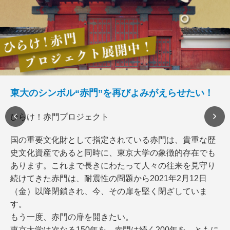
東大のシンボル“赤門”を再びよみがえらせたい！
ひらけ！赤門プロジェクト
国の重要文化財として指定されている赤門は、貴重な歴
史文化資産であると同時に、東京大学の象徴的存在でも
あります。これまで長きにわたって人々の往来を見守り
続けてきた赤門は、耐震性の問題から2021年2月12日
（金）以降閉鎖され、今、その扉を堅く閉ざしていま
す。
もう一度、赤門の扉を開きたい。
東京大学は次なる150年を、赤門は続く200年を、ともに