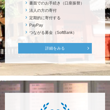
ろから始まりました。この社会でますますコンピュー
書面でのお手続き（口座振替）
タ科学の力が発揮されるよう祈念して、支援いたしま
法人の方の寄付
す。 <コンピュータサイエンス教育支援基金>
定期的に寄付する
PayPay
三好 弘晃
つながる募金（SoftBank）
世界に貢献を！
詳細をみる
鈴木 淳
微力ながら後輩のみなさんのご活躍を期待してます！
<ラクロス部>
田畑 和樹
対校戦勝利、インカレ優勝目指して頑張ってくださ
い！ <漕艇部>
紺野 邦昭