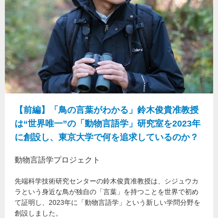
【前編】「鳥の言葉がわかる」鈴木俊貴准教授
は“世界唯一”の「動物言語学」研究室を2023年
に創設し、東京大学で何を追求しているのか？
動物言語学プロジェクト
先端科学技術研究センターの鈴木俊貴准教授は、シジュウカ
ラという身近な鳥が独自の「言葉」を持つことを世界で初め
て証明し、2023年に「動物言語学」という新しい学問分野を
創設しました。