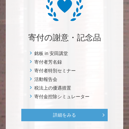
自身の高齢化とともに、障害のある方の苦労がよく理
解できるようになりました。パンフに出ている「重た
いドアの自動ドア化あるいは開閉しやすい折り戸化」
をはじめとして、身近なことでやらなければならない
ことはたくさんあると思います。お役に立てれば幸甚
です。 <障害のある学生や研究者の活躍応援基金>
寄付の謝意・記念品
恵良 道信
銘板 in 安田講堂
リベラルアーツとしての経済学をさらに発展させて 下
寄付者芳名録
さい。 <経済学研究科・経済学部支援基金>
寄付者特別セミナー
活動報告会
紺野 邦昭
税法上の優遇措置
若い方々のために「イノベーションを産む奇跡の海、
寄付金控除シミュレーター
世界のISAKI」を実現し、日本を、そして世界をリー
ドして下さい。 <マリン・フロンティア・サイエン
ス・プロジェクト（三崎臨海実験所）>
詳細をみる