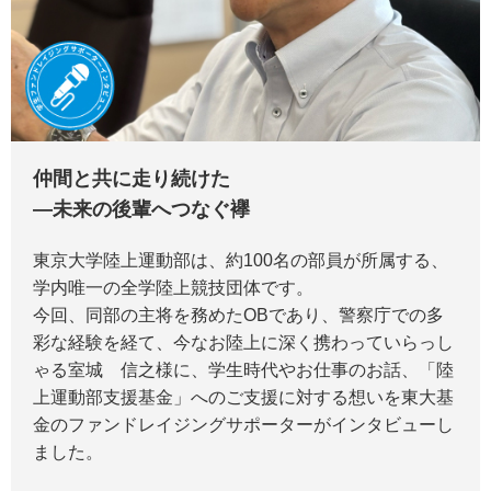
仲間と共に走り続けた
―未来の後輩へつなぐ襷
東京大学陸上運動部は、約100名の部員が所属する、
学内唯一の全学陸上競技団体です。
今回、同部の主将を務めたOBであり、警察庁での多
彩な経験を経て、今なお陸上に深く携わっていらっし
ゃる室城 信之様に、学生時代やお仕事のお話、「陸
上運動部支援基金」へのご支援に対する想いを東大基
金のファンドレイジングサポーターがインタビューし
ました。