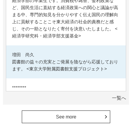
経済学部の卒業生です。消費税や為替、金利政策な
ど、国民生活に直結する経済政策への関心と議論が高
まる中、専門的知見を分かりやすく伝え国民の理解向
上に貢献することこそ東大経済の社会的責務だと感
じ、その一助となりたく寄付を決意いたしました。 <
経済学研究科・経済学部支援基金>
増田 尚久
図書館の益々の充実とご発展を陰ながら応援しており
ます。 <東京大学附属図書館支援プロジェクト>
********
植物は、実は植物同士全世界の植物で繋がっている。
一覧へ
植物が未来に繋がっている。 地球や室内の空気清浄、
浄化作用を行っていて、綺麗クリーンにしてくれてい
る。 植物、素晴らしい。 世界の学会でも、子供たち
See more
にも、植物の素晴らしさ、凄さを伝えていってほし
い。 後世、子供たちにも、３千年後も