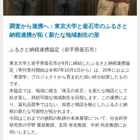
調査から連携へ：東京大学と釜石市のふるさと
納税連携が拓く新たな地域創生の形
ふるさと納税連携協定（岩手県釜石市）
東京大学と岩手県釜石市が9月に締結したふるさと納税連携協
定（寄付受付開始は令和7年10月1日から）は、20年におよぶ
「希望学」プロジェクトから育まれた深い絆が結実したもの
です。
本協定では、地域に眠る「珠玉の名言」を新たな物語として
紡ぎ直し、持続可能な地域創生を目指します。この連携によ
り、返礼品競争ではない、知恵と物語を軸としたふるさと納
税の新たな可能性が拓かれます。
今回はこれまでの挑戦の軌跡や未来展望について、社会科学
研究所の宇野 重規教授、玄田 有史教授、中村 尚史教授にお
伺いしました。