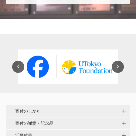
穴吹 善範
昨春に開催された小石川植物園の観桜会は素晴らし
く、小石川植物園の維持発展に少しでも寄与できれば
と考えています。
大澤 彰弘
少額ではございますが、今後の動物医療の発展にご活
用いただけると幸いです。 <東京大学動物医療センタ
ー未来基金（東大VMC基金）>
花之内 健仁
伝統ある赤門に貢献できるまたとない企画に参加でき
嬉しく思います。 <ひらけ！赤門プロジェクト>
寄付のしかた
劉 晨熙
寄付の謝意・記念品
白石流司、その始まりを赤門に。 <ひらけ！赤門プロ
ジェクト>
活動成果