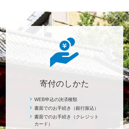
********
美味しいお寿司、刺身、美味しい魚、美味しい日本
米、酢飯 世界中の人々の舌を魅了している これから
も未来永劫 美味しいお寿司、刺身、日本米を子供た
ち、孫たち、子々孫々へ <国際水産研究教育基金>
荒木 雅子
イタリアと日本が協力して頑張っている壮大な発掘調
査プロジェクト。 歴史的な発見があることを期待しま
寄付のしかた
す。募金することにより、私自身も参加しているよう
な気持ちです。 <ソンマ・ヴェスヴィアーナ発掘調査
プロジェクト>
WEB申込の決済種類
書面でのお手続き（銀行振込）
株式会社Ｌｅｇａｌｓｃａｐｅ
書面でのお手続き（クレジット
当社は、IS・CSで学んだ知見を法領域に応用するとこ
カード）