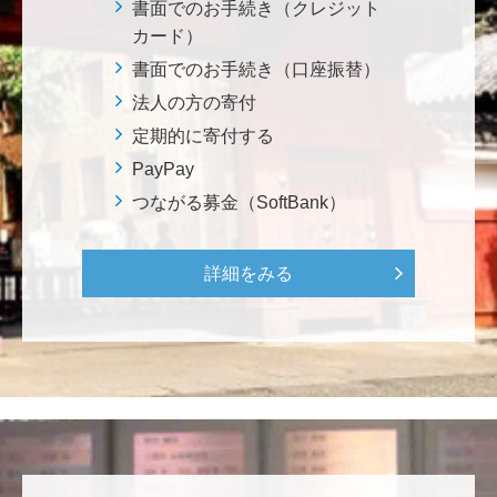
鈴木 悦郎
書面でのお手続き（クレジット
赤門が再び開く日を楽しみにしております。 <ひら
カード）
け！赤門プロジェクト>
書面でのお手続き（口座振替）
法人の方の寄付
千田 敬二
定期的に寄付する
南鳥島EEZに眠る国産レアアース資源の商業化を実現
PayPay
し、日本を中核とする新たなレアアースサプライチェ
つながる募金（SoftBank）
ーンの構築について、早期実現を期待しております。
<南鳥島レアアース泥・マンガンノジュールを開発し
て日本の未来を拓く>
詳細をみる
松岡 泰雅
2026年大会お疲れ様です！ 全体で見ると色々事件が起
きた大会でしたが、無事に走り切れたとのことでおめ
でとうございます！ <東京大学フォーミュラファクト
リー支援基金>