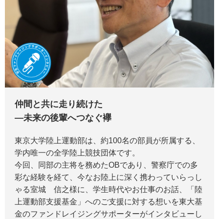
仲間と共に走り続けた
―未来の後輩へつなぐ襷
東京大学陸上運動部は、約100名の部員が所属する、
学内唯一の全学陸上競技団体です。
今回、同部の主将を務めたOBであり、警察庁での多
彩な経験を経て、今なお陸上に深く携わっていらっし
ゃる室城 信之様に、学生時代やお仕事のお話、「陸
上運動部支援基金」へのご支援に対する想いを東大基
金のファンドレイジングサポーターがインタビューし