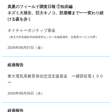
真夏のフィールド調査日報 ①知床編
ネズミ大発生、巨大キノコ、防鹿柵までーー変わり続
ける森を歩く
ネイチャーポジティブ基金
（東京大学先端科学技術研究センター生物多様性・生態系サービス分野）
2026年08月07日（金）
経過報告
東大電気系教育発信交流支援基金 ー捕雷役電１５０
ー
2026年08月05日（水）
経過報告