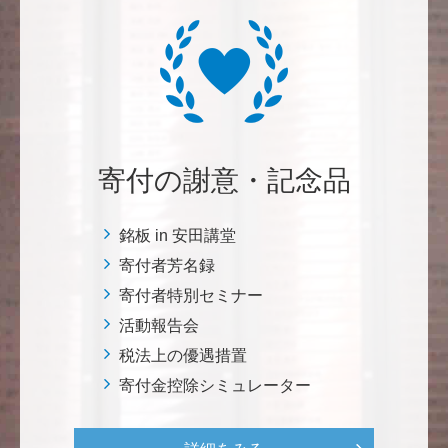
********
経済学部の卒業生です。消費税や為替、金利政策な
ど、国民生活に直結する経済政策への関心と議論が高
まる中、専門的知見を分かりやすく伝え国民の理解向
上に貢献することこそ東大経済の社会的責務だと感
じ、その一助となりたく寄付を決意いたしました。 <
経済学研究科・経済学部支援基金>
寄付の謝意・記念品
増田 尚久
銘板 in 安田講堂
図書館の益々の充実とご発展を陰ながら応援しており
寄付者芳名録
ます。 <東京大学附属図書館支援プロジェクト>
寄付者特別セミナー
活動報告会
********
植物は、実は植物同士全世界の植物で繋がっている。
税法上の優遇措置
植物が未来に繋がっている。 地球や室内の空気清浄、
寄付金控除シミュレーター
浄化作用を行っていて、綺麗クリーンにしてくれてい
る。 植物、素晴らしい。 世界の学会でも、子供たち