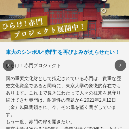
東大のシンボル“赤門”を再びよみがえらせたい！
ひらけ！赤門プロジェクト
国の重要文化財として指定されている赤門は、貴重な歴
史文化資産であると同時に、東京大学の象徴的存在でも
あります。これまで長きにわたって人々の往来を見守り
続けてきた赤門は、耐震性の問題から2021年2月12日
（金）以降閉鎖され、今、その扉を堅く閉ざしていま
す。
もう一度、赤門の扉を開きたい。
東京大学は次なる150年を、赤門は続く200年を、ともに