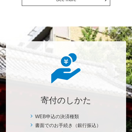
鈴木 蘭美
Congratulations on the 150th anniversary. Many more
years to come!
********
東京大学の発展に、少しでも寄与したい。
********
本日は素晴らしい練習の成果を拝聴しました。これか
らも自信をもって励んでください。
寄付のしかた
七笑酒造株式会社
少しでもお役に立てればと思います。 <理学系研究
科・理学部基金>
WEB申込の決済種類
書面でのお手続き（銀行振込）