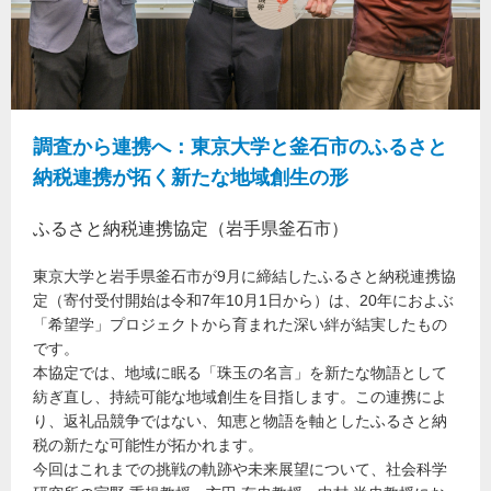
調査から連携へ：東京大学と釜石市のふるさと
納税連携が拓く新たな地域創生の形
ふるさと納税連携協定（岩手県釜石市）
東京大学と岩手県釜石市が9月に締結したふるさと納税連携協
定（寄付受付開始は令和7年10月1日から）は、20年におよぶ
「希望学」プロジェクトから育まれた深い絆が結実したもの
です。
本協定では、地域に眠る「珠玉の名言」を新たな物語として
紡ぎ直し、持続可能な地域創生を目指します。この連携によ
り、返礼品競争ではない、知恵と物語を軸としたふるさと納
税の新たな可能性が拓かれます。
今回はこれまでの挑戦の軌跡や未来展望について、社会科学