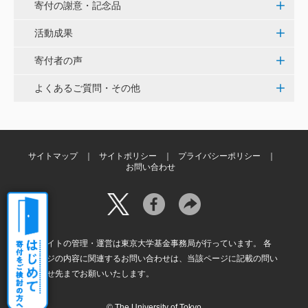
寄付の謝意・記念品
当社は、IS・CSで学んだ知見を法領域に応用するとこ
ろから始まりました。この社会でますますコンピュー
活動成果
タ科学の力が発揮されるよう祈念して、支援いたしま
す。 <コンピュータサイエンス教育支援基金>
寄付者の声
よくあるご質問・その他
三好 弘晃
世界に貢献を！
サイトマップ
サイトポリシー
プライバシーポリシー
お問い合わせ
本サイトの管理・運営は東京大学基金事務局が行っています。 各
ページの内容に関連するお問い合わせは、当該ページに記載の問い
合わせ先までお願いいたします。
© The University of Tokyo