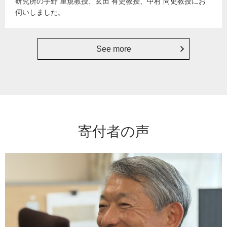
研究所の宇野 重規教授、玄田 有史教授、中村 尚史教授にお
伺いしました。
See more
寄付者の声