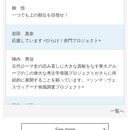
柳 悟
一つでも上の順位を目指せ！
岩田 真奈
応援しています <ひらけ！赤門プロジェクト>
陣内 秀信
古代ローマ史の読み直しに大きな貢献をなす東大グル
ープのこの偉大な考古学発掘プロジェクトがさらに持
続的に展開することを願っています。 <ソンマ・ヴェ
スヴィアーナ発掘調査プロジェクト>
田島 絵里
一覧へ
母校の益々の繁栄を祈っています。 <ひらけ！赤門プ
ロジェクト>
See more