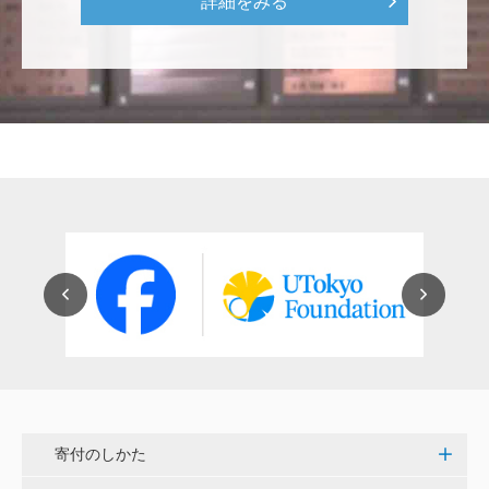
詳細をみる
にも、植物の素晴らしさ、凄さを伝えていってほし
い。 後世、子供たちにも、３千年後も
********
美味しいお寿司、刺身、美味しい魚、美味しい日本
米、酢飯 世界中の人々の舌を魅了している これから
も未来永劫 美味しいお寿司、刺身、日本米を子供た
ち、孫たち、子々孫々へ <国際水産研究教育基金>
荒木 雅子
イタリアと日本が協力して頑張っている壮大な発掘調
査プロジェクト。 歴史的な発見があることを期待しま
す。募金することにより、私自身も参加しているよう
な気持ちです。 <ソンマ・ヴェスヴィアーナ発掘調査
プロジェクト>
寄付のしかた
株式会社Ｌｅｇａｌｓｃａｐｅ