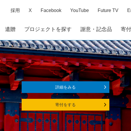
採用
X
Facebook
YouTube
Future TV
E
遺贈
プロジェクトを探す
謝意・記念品
寄
詳細をみる
寄付をする