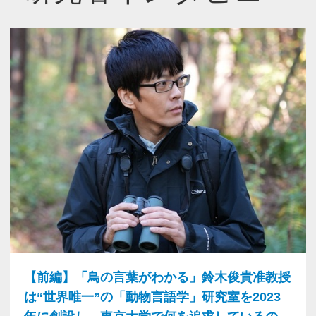
【前編】「鳥の言葉がわかる」鈴木俊貴准教授
は“世界唯一”の「動物言語学」研究室を2023