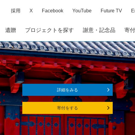
採用
X
Facebook
YouTube
Future TV
E
遺贈
プロジェクトを探す
謝意・記念品
寄
詳細をみる
寄付をする