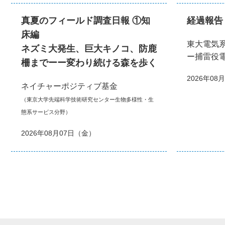
真夏のフィールド調査日報 ①知
経過報告
床編
東大電気
ネズミ大発生、巨大キノコ、防鹿
ー捕雷役
柵までーー変わり続ける森を歩く
2026年08
ネイチャーポジティブ基金
（東京大学先端科学技術研究センター生物多様性・生
態系サービス分野）
2026年08月07日（金）