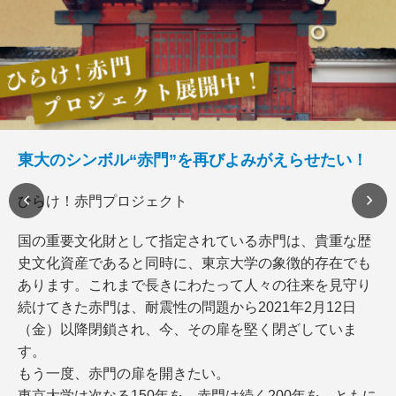
東大のシンボル“赤門”を再びよみがえらせたい！
ひらけ！赤門プロジェクト
国の重要文化財として指定されている赤門は、貴重な歴
史文化資産であると同時に、東京大学の象徴的存在でも
あります。これまで長きにわたって人々の往来を見守り
続けてきた赤門は、耐震性の問題から2021年2月12日
（金）以降閉鎖され、今、その扉を堅く閉ざしていま
す。
もう一度、赤門の扉を開きたい。
東京大学は次なる150年を、赤門は続く200年を、ともに