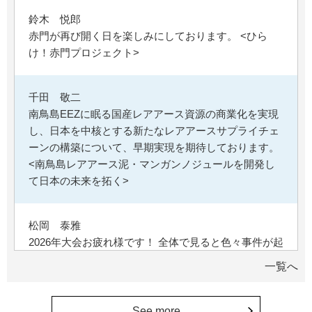
鈴木 悦郎
赤門が再び開く日を楽しみにしております。 <ひら
け！赤門プロジェクト>
千田 敬二
南鳥島EEZに眠る国産レアアース資源の商業化を実現
し、日本を中核とする新たなレアアースサプライチェ
ーンの構築について、早期実現を期待しております。
<南鳥島レアアース泥・マンガンノジュールを開発し
て日本の未来を拓く>
松岡 泰雅
2026年大会お疲れ様です！ 全体で見ると色々事件が起
きた大会でしたが、無事に走り切れたとのことでおめ
一覧へ
でとうございます！ <東京大学フォーミュラファクト
リー支援基金>
See more