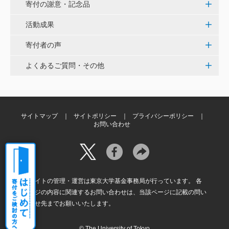
ス・プロジェクト（三崎臨海実験所）>
寄付の謝意・記念品
活動成果
穴吹 善範
寄付者の声
昨春に開催された小石川植物園の観桜会は素晴らし
く、小石川植物園の維持発展に少しでも寄与できれば
よくあるご質問・その他
と考えています。
大澤 彰弘
少額ではございますが、今後の動物医療の発展にご活
サイトマップ
サイトポリシー
プライバシーポリシー
お問い合わせ
用いただけると幸いです。 <東京大学動物医療センタ
ー未来基金（東大VMC基金）>
花之内 健仁
本サイトの管理・運営は東京大学基金事務局が行っています。 各
伝統ある赤門に貢献できるまたとない企画に参加でき
ページの内容に関連するお問い合わせは、当該ページに記載の問い
嬉しく思います。 <ひらけ！赤門プロジェクト>
合わせ先までお願いいたします。
© The University of Tokyo