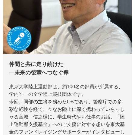
仲間と共に走り続けた
―未来の後輩へつなぐ襷
東京大学陸上運動部は、約100名の部員が所属する、
学内唯一の全学陸上競技団体です。
今回、同部の主将を務めたOBであり、警察庁での多
彩な経験を経て、今なお陸上に深く携わっていらっし
ゃる室城 信之様に、学生時代やお仕事のお話、「陸
上運動部支援基金」へのご支援に対する想いを東大基
金のファンドレイジングサポーターがインタビューし