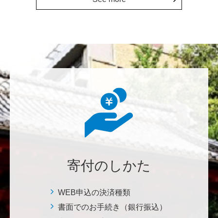
********
経済学部の卒業生です。消費税や為替、金利政策な
ど、国民生活に直結する経済政策への関心と議論が高
まる中、専門的知見を分かりやすく伝え国民の理解向
上に貢献することこそ東大経済の社会的責務だと感
じ、その一助となりたく寄付を決意いたしました。 <
経済学研究科・経済学部支援基金>
増田 尚久
図書館の益々の充実とご発展を陰ながら応援しており
ます。 <東京大学附属図書館支援プロジェクト>
寄付のしかた
********
植物は、実は植物同士全世界の植物で繋がっている。
WEB申込の決済種類
植物が未来に繋がっている。 地球や室内の空気清浄、
書面でのお手続き（銀行振込）
浄化作用を行っていて、綺麗クリーンにしてくれてい