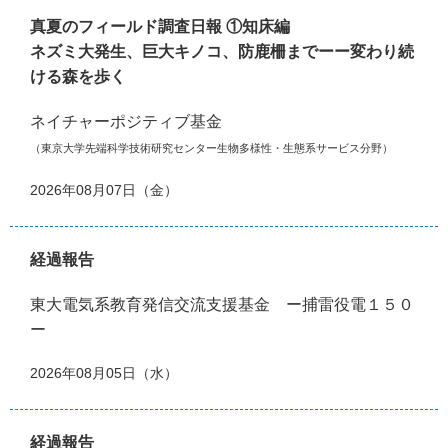
真夏のフィールド調査日報 ①知床編
ネズミ大発生、巨大キノコ、防鹿柵までーー変わり続
ける森を歩く
ネイチャーポジティブ基金
（東京大学先端科学技術研究センター生物多様性・生態系サービス分野）
2026年08月07日（金）
経過報告
東大電気系教育発信交流支援基金 ー捕雷役電１５０
ー
2026年08月05日（水）
経過報告