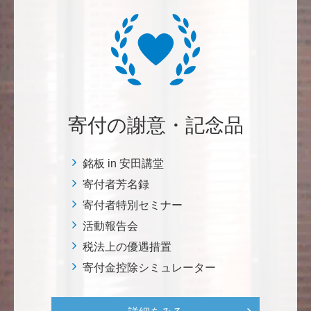
株式会社Ｌｅｇａｌｓｃａｐｅ
当社は、IS・CSで学んだ知見を法領域に応用するとこ
ろから始まりました。この社会でますますコンピュー
タ科学の力が発揮されるよう祈念して、支援いたしま
す。 <コンピュータサイエンス教育支援基金>
三好 弘晃
寄付の謝意・記念品
世界に貢献を！
銘板 in 安田講堂
鈴木 淳
寄付者芳名録
微力ながら後輩のみなさんのご活躍を期待してます！
寄付者特別セミナー
<ラクロス部>
活動報告会
税法上の優遇措置
田畑 和樹
寄付金控除シミュレーター
対校戦勝利、インカレ優勝目指して頑張ってくださ
い！ <漕艇部>