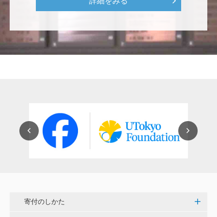
詳細をみる
紺野 邦昭
自身の高齢化とともに、障害のある方の苦労がよく理
解できるようになりました。パンフに出ている「重た
いドアの自動ドア化あるいは開閉しやすい折り戸化」
をはじめとして、身近なことでやらなければならない
ことはたくさんあると思います。お役に立てれば幸甚
です。 <障害のある学生や研究者の活躍応援基金>
恵良 道信
リベラルアーツとしての経済学をさらに発展させて 下
さい。 <経済学研究科・経済学部支援基金>
紺野 邦昭
若い方々のために「イノベーションを産む奇跡の海、
世界のISAKI」を実現し、日本を、そして世界をリー
寄付のしかた
ドして下さい。 <マリン・フロンティア・サイエン