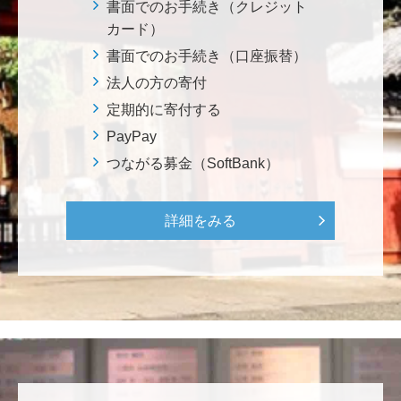
る。 植物、素晴らしい。 世界の学会でも、子供たち
書面でのお手続き（クレジット
にも、植物の素晴らしさ、凄さを伝えていってほし
カード）
い。 後世、子供たちにも、３千年後も
書面でのお手続き（口座振替）
法人の方の寄付
********
定期的に寄付する
美味しいお寿司、刺身、美味しい魚、美味しい日本
PayPay
米、酢飯 世界中の人々の舌を魅了している これから
つながる募金（SoftBank）
も未来永劫 美味しいお寿司、刺身、日本米を子供た
ち、孫たち、子々孫々へ <国際水産研究教育基金>
詳細をみる
荒木 雅子
イタリアと日本が協力して頑張っている壮大な発掘調
査プロジェクト。 歴史的な発見があることを期待しま
す。募金することにより、私自身も参加しているよう
な気持ちです。 <ソンマ・ヴェスヴィアーナ発掘調査
プロジェクト>