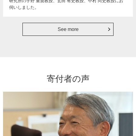
研究所の宇野 重規教授、玄田 有史教授、中村 尚史教授にお
伺いしました。
See more
寄付者の声