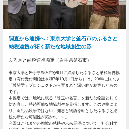
調査から連携へ：東京大学と釜石市のふるさと
納税連携が拓く新たな地域創生の形
ふるさと納税連携協定（岩手県釜石市）
東京大学と岩手県釜石市が9月に締結したふるさと納税連携協
定（寄付受付開始は令和7年10月1日から）は、20年におよぶ
「希望学」プロジェクトから育まれた深い絆が結実したもの
です。
本協定では、地域に眠る「珠玉の名言」を新たな物語として
紡ぎ直し、持続可能な地域創生を目指します。この連携によ
り、返礼品競争ではない、知恵と物語を軸としたふるさと納
税の新たな可能性が拓かれます。
今回はこれまでの挑戦の軌跡や未来展望について、社会科学