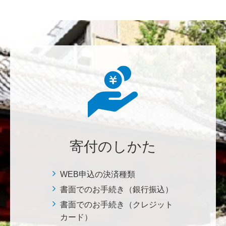
********
美味しいお寿司、刺身、美味しい魚、美味しい日本
米、酢飯 世界中の人々の舌を魅了している これから
も未来永劫 美味しいお寿司、刺身、日本米を子供た
ち、孫たち、子々孫々へ <国際水産研究教育基金>
荒木 雅子
イタリアと日本が協力して頑張っている壮大な発掘調
査プロジェクト。 歴史的な発見があることを期待しま
寄付のしかた
す。募金することにより、私自身も参加しているよう
な気持ちです。 <ソンマ・ヴェスヴィアーナ発掘調査
プロジェクト>
WEB申込の決済種類
書面でのお手続き（銀行振込）
株式会社Ｌｅｇａｌｓｃａｐｅ
書面でのお手続き（クレジット
当社は、IS・CSで学んだ知見を法領域に応用するとこ
カード）