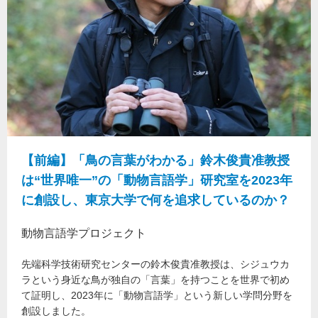
【前編】「鳥の言葉がわかる」鈴木俊貴准教授
は“世界唯一”の「動物言語学」研究室を2023年
に創設し、東京大学で何を追求しているのか？
動物言語学プロジェクト
先端科学技術研究センターの鈴木俊貴准教授は、シジュウカ
ラという身近な鳥が独自の「言葉」を持つことを世界で初め
て証明し、2023年に「動物言語学」という新しい学問分野を
創設しました。