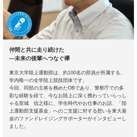
仲間と共に走り続けた
―未来の後輩へつなぐ襷
東京大学陸上運動部は、約100名の部員が所属する、
学内唯一の全学陸上競技団体です。
今回、同部の主将を務めたOBであり、警察庁での多
彩な経験を経て、今なお陸上に深く携わっていらっし
ゃる室城 信之様に、学生時代やお仕事のお話、「陸
上運動部支援基金」へのご支援に対する想いを東大基
金のファンドレイジングサポーターがインタビューし
ました。