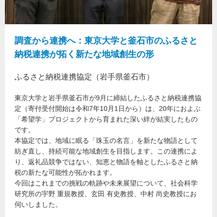
調査から連携へ：東京大学と釜石市のふるさと
納税連携が拓く新たな地域創生の形
ふるさと納税連携協定（岩手県釜石市）
東京大学と岩手県釜石市が9月に締結したふるさと納税連携協
定（寄付受付開始は令和7年10月1日から）は、20年におよぶ
「希望学」プロジェクトから育まれた深い絆が結実したもの
です。
本協定では、地域に眠る「珠玉の名言」を新たな物語として
紡ぎ直し、持続可能な地域創生を目指します。この連携によ
り、返礼品競争ではない、知恵と物語を軸としたふるさと納
税の新たな可能性が拓かれます。
今回はこれまでの挑戦の軌跡や未来展望について、社会科学
研究所の宇野 重規教授、玄田 有史教授、中村 尚史教授にお
伺いしました。