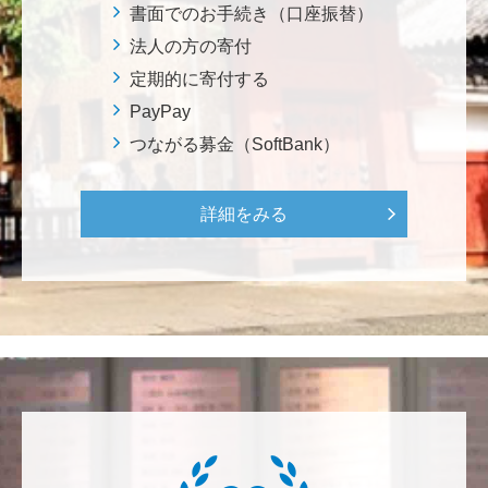
ろから始まりました。この社会でますますコンピュー
書面でのお手続き（口座振替）
タ科学の力が発揮されるよう祈念して、支援いたしま
法人の方の寄付
す。 <コンピュータサイエンス教育支援基金>
定期的に寄付する
PayPay
三好 弘晃
つながる募金（SoftBank）
世界に貢献を！
詳細をみる
鈴木 淳
微力ながら後輩のみなさんのご活躍を期待してます！
<ラクロス部>
田畑 和樹
対校戦勝利、インカレ優勝目指して頑張ってくださ
い！ <漕艇部>
紺野 邦昭