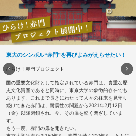
東大のシンボル“赤門”を再びよみがえらせたい！
ひらけ！赤門プロジェクト
国の重要文化財として指定されている赤門は、貴重な歴
史文化資産であると同時に、東京大学の象徴的存在でも
あります。これまで長きにわたって人々の往来を見守り
続けてきた赤門は、耐震性の問題から2021年2月12日
（金）以降閉鎖され、今、その扉を堅く閉ざしていま
す。
もう一度、赤門の扉を開きたい。
東京大学は次なる150年を、赤門は続く200年を、ともに