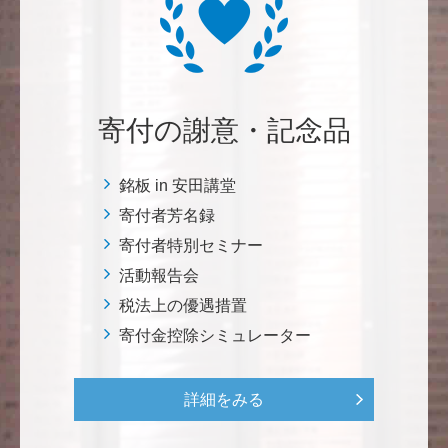
自身の高齢化とともに、障害のある方の苦労がよく理
解できるようになりました。パンフに出ている「重た
いドアの自動ドア化あるいは開閉しやすい折り戸化」
をはじめとして、身近なことでやらなければならない
ことはたくさんあると思います。お役に立てれば幸甚
です。 <障害のある学生や研究者の活躍応援基金>
寄付の謝意・記念品
恵良 道信
銘板 in 安田講堂
リベラルアーツとしての経済学をさらに発展させて 下
寄付者芳名録
さい。 <経済学研究科・経済学部支援基金>
寄付者特別セミナー
活動報告会
紺野 邦昭
税法上の優遇措置
若い方々のために「イノベーションを産む奇跡の海、
寄付金控除シミュレーター
世界のISAKI」を実現し、日本を、そして世界をリー
ドして下さい。 <マリン・フロンティア・サイエン
ス・プロジェクト（三崎臨海実験所）>
詳細をみる