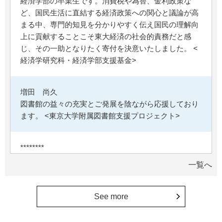
経済学部の卒業生です。消費税や為替、金利政策な
ど、国民生活に直結する経済政策への関心と議論が高
まる中、専門的知見を分かりやすく伝え国民の理解向
上に貢献することこそ東大経済の社会的責務だと感
じ、その一助となりたく寄付を決意いたしました。 <
経済学研究科・経済学部支援基金>
増田 尚久
図書館の益々の充実とご発展を陰ながら応援しており
ます。 <東京大学附属図書館支援プロジェクト>
********
植物は、実は植物同士全世界の植物で繋がっている。
一覧へ
植物が未来に繋がっている。 地球や室内の空気清浄、
浄化作用を行っていて、綺麗クリーンにしてくれてい
る。 植物、素晴らしい。 世界の学会でも、子供たち
See more
にも、植物の素晴らしさ、凄さを伝えていってほし
い。 後世、子供たちにも、３千年後も