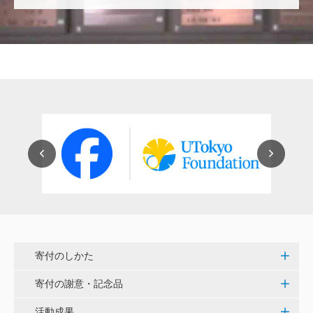
穴吹 善範
昨春に開催された小石川植物園の観桜会は素晴らし
く、小石川植物園の維持発展に少しでも寄与できれば
と考えています。
大澤 彰弘
少額ではございますが、今後の動物医療の発展にご活
用いただけると幸いです。 <東京大学動物医療センタ
ー未来基金（東大VMC基金）>
花之内 健仁
伝統ある赤門に貢献できるまたとない企画に参加でき
嬉しく思います。 <ひらけ！赤門プロジェクト>
寄付のしかた
劉 晨熙
寄付の謝意・記念品
白石流司、その始まりを赤門に。 <ひらけ！赤門プロ
ジェクト>
活動成果