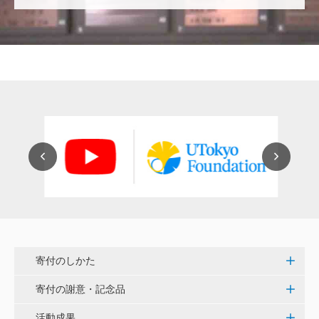
ー未来基金（東大VMC基金）>
花之内 健仁
伝統ある赤門に貢献できるまたとない企画に参加でき
嬉しく思います。 <ひらけ！赤門プロジェクト>
劉 晨熙
白石流司、その始まりを赤門に。 <ひらけ！赤門プロ
ジェクト>
株式会社ペイ・フォワード
夢や目標を叶えるために本気で挑戦する、イキイキと
輝く子供達が全国に増えますように。 <ひらけ！赤門
寄付のしかた
プロジェクト>
寄付の謝意・記念品
佐小 千恵美
活動成果