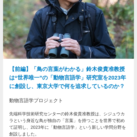
【前編】「鳥の言葉がわかる」鈴木俊貴准教授
は“世界唯一”の「動物言語学」研究室を2023年
に創設し、東京大学で何を追求しているのか？
動物言語学プロジェクト
先端科学技術研究センターの鈴木俊貴准教授は、シジュウカ
ラという身近な鳥が独自の「言葉」を持つことを世界で初め
て証明し、2023年に「動物言語学」という新しい学問分野を
創設しました。