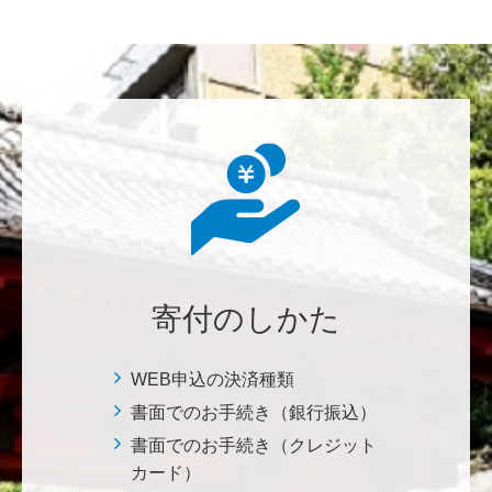
荒木 雅子
イタリアと日本が協力して頑張っている壮大な発掘調
査プロジェクト。 歴史的な発見があることを期待しま
す。募金することにより、私自身も参加しているよう
な気持ちです。 <ソンマ・ヴェスヴィアーナ発掘調査
プロジェクト>
株式会社Ｌｅｇａｌｓｃａｐｅ
当社は、IS・CSで学んだ知見を法領域に応用するとこ
ろから始まりました。この社会でますますコンピュー
タ科学の力が発揮されるよう祈念して、支援いたしま
寄付のしかた
す。 <コンピュータサイエンス教育支援基金>
WEB申込の決済種類
三好 弘晃
書面でのお手続き（銀行振込）
世界に貢献を！
書面でのお手続き（クレジット
カード）
鈴木 淳