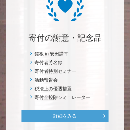
リベラルアーツとしての経済学をさらに発展させて 下
さい。 <経済学研究科・経済学部支援基金>
紺野 邦昭
若い方々のために「イノベーションを産む奇跡の海、
寄付の謝意・記念品
世界のISAKI」を実現し、日本を、そして世界をリー
ドして下さい。 <マリン・フロンティア・サイエン
ス・プロジェクト（三崎臨海実験所）>
銘板 in 安田講堂
寄付者芳名録
寄付者特別セミナー
穴吹 善範
昨春に開催された小石川植物園の観桜会は素晴らし
活動報告会
く、小石川植物園の維持発展に少しでも寄与できれば
税法上の優遇措置
と考えています。
寄付金控除シミュレーター
大澤 彰弘
詳細をみる
少額ではございますが、今後の動物医療の発展にご活
用いただけると幸いです。 <東京大学動物医療センタ