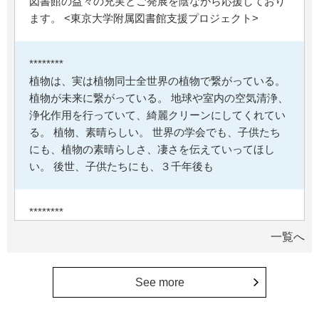
図書館の益々の充実とご発展を陰ながら応援しており
ます。 <東京大学附属図書館支援プロジェクト>
********
植物は、実は植物同士全世界の植物で繋がっている。
植物が未来に繋がっている。 地球や室内の空気清浄、
浄化作用を行っていて、綺麗クリーンにしてくれてい
る。 植物、素晴らしい。 世界の学会でも、子供たち
にも、植物の素晴らしさ、凄さを伝えていってほし
い。 後世、子供たちにも、３千年後も
********
美味しいお寿司、刺身、美味しい魚、美味しい日本
一覧へ
米、酢飯 世界中の人々の舌を魅了している これから
も未来永劫 美味しいお寿司、刺身、日本米を子供た
ち、孫たち、子々孫々へ <国際水産研究教育基金>
See more