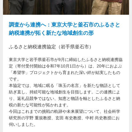
調査から連携へ：東京大学と釜石市のふるさと
納税連携が拓く新たな地域創生の形
ふるさと納税連携協定（岩手県釜石市）
東京大学と岩手県釜石市が9月に締結したふるさと納税連携協
定（寄付受付開始は令和7年10月1日から）は、20年におよぶ
「希望学」プロジェクトから育まれた深い絆が結実したもの
です。
本協定では、地域に眠る「珠玉の名言」を新たな物語として
紡ぎ直し、持続可能な地域創生を目指します。この連携によ
り、返礼品競争ではない、知恵と物語を軸としたふるさと納
税の新たな可能性が拓かれます。
今回はこれまでの挑戦の軌跡や未来展望について、社会科学
研究所の宇野 重規教授、玄田 有史教授、中村 尚史教授にお
伺いしました。