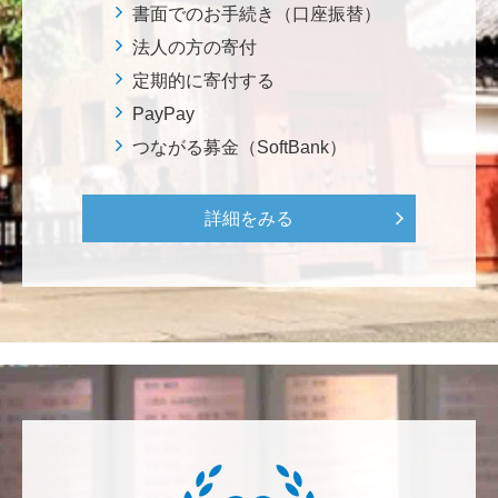
書面でのお手続き（口座振替）
微力ながら後輩のみなさんのご活躍を期待してます！
<ラクロス部>
法人の方の寄付
定期的に寄付する
PayPay
田畑 和樹
対校戦勝利、インカレ優勝目指して頑張ってくださ
つながる募金（SoftBank）
い！ <漕艇部>
詳細をみる
紺野 邦昭
自身の高齢化とともに、障害のある方の苦労がよく理
解できるようになりました。パンフに出ている「重た
いドアの自動ドア化あるいは開閉しやすい折り戸化」
をはじめとして、身近なことでやらなければならない
ことはたくさんあると思います。お役に立てれば幸甚
です。 <障害のある学生や研究者の活躍応援基金>
恵良 道信