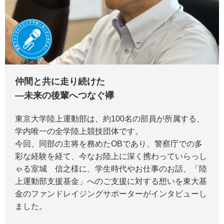
仲間と共に走り続けた
―未来の後輩へつなぐ襷
東京大学陸上運動部は、約100名の部員が所属する、
学内唯一の全学陸上競技団体です。
今回、同部の主将を務めたOBであり、警察庁での多
彩な経験を経て、今なお陸上に深く携わっていらっし
ゃる室城 信之様に、学生時代やお仕事のお話、「陸
上運動部支援基金」へのご支援に対する想いを東大基
金のファンドレイジングサポーターがインタビューし
ました。