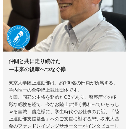
仲間と共に走り続けた
―未来の後輩へつなぐ襷
東京大学陸上運動部は、約100名の部員が所属する、
学内唯一の全学陸上競技団体です。
今回、同部の主将を務めたOBであり、警察庁での多
彩な経験を経て、今なお陸上に深く携わっていらっし
ゃる室城 信之様に、学生時代やお仕事のお話、「陸
上運動部支援基金」へのご支援に対する想いを東大基
金のファンドレイジングサポーターがインタビューし