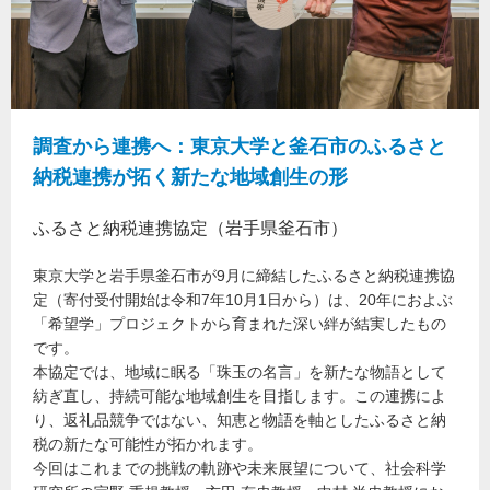
調査から連携へ：東京大学と釜石市のふるさと
納税連携が拓く新たな地域創生の形
ふるさと納税連携協定（岩手県釜石市）
東京大学と岩手県釜石市が9月に締結したふるさと納税連携協
定（寄付受付開始は令和7年10月1日から）は、20年におよぶ
「希望学」プロジェクトから育まれた深い絆が結実したもの
です。
本協定では、地域に眠る「珠玉の名言」を新たな物語として
紡ぎ直し、持続可能な地域創生を目指します。この連携によ
り、返礼品競争ではない、知恵と物語を軸としたふるさと納
税の新たな可能性が拓かれます。
今回はこれまでの挑戦の軌跡や未来展望について、社会科学