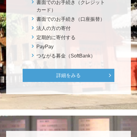
鈴木 悦郎
書面でのお手続き（クレジット
赤門が再び開く日を楽しみにしております。 <ひら
カード）
け！赤門プロジェクト>
書面でのお手続き（口座振替）
法人の方の寄付
千田 敬二
定期的に寄付する
南鳥島EEZに眠る国産レアアース資源の商業化を実現
PayPay
し、日本を中核とする新たなレアアースサプライチェ
つながる募金（SoftBank）
ーンの構築について、早期実現を期待しております。
<南鳥島レアアース泥・マンガンノジュールを開発し
て日本の未来を拓く>
詳細をみる
松岡 泰雅
2026年大会お疲れ様です！ 全体で見ると色々事件が起
きた大会でしたが、無事に走り切れたとのことでおめ
でとうございます！ <東京大学フォーミュラファクト
リー支援基金>