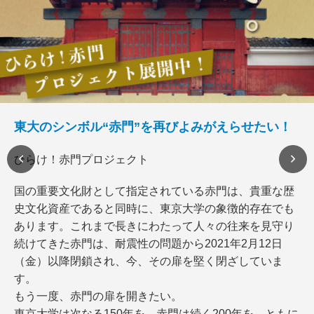
東大のシンボル“赤門”を再びよみがえらせたい！
ひらけ！赤門プロジェクト
国の重要文化財として指定されている赤門は、貴重な歴
史文化資産であると同時に、東京大学の象徴的存在でも
あります。これまで長きにわたって人々の往来を見守り
続けてきた赤門は、耐震性の問題から2021年2月12日
（金）以降閉鎖され、今、その扉を堅く閉ざしていま
す。
もう一度、赤門の扉を開きたい。
東京大学は次なる150年を、赤門は続く200年を、ともに