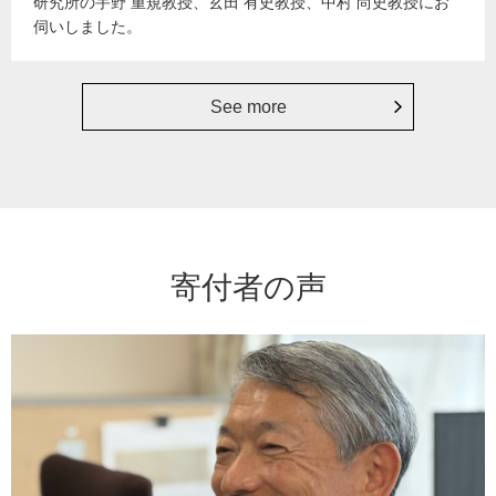
研究所の宇野 重規教授、玄田 有史教授、中村 尚史教授にお
伺いしました。
See more
寄付者の声