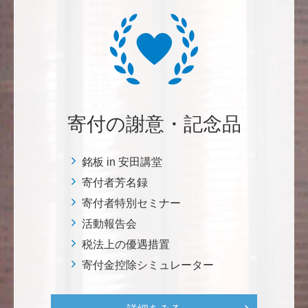
********
経済学部の卒業生です。消費税や為替、金利政策な
ど、国民生活に直結する経済政策への関心と議論が高
まる中、専門的知見を分かりやすく伝え国民の理解向
上に貢献することこそ東大経済の社会的責務だと感
じ、その一助となりたく寄付を決意いたしました。 <
経済学研究科・経済学部支援基金>
寄付の謝意・記念品
増田 尚久
銘板 in 安田講堂
図書館の益々の充実とご発展を陰ながら応援しており
寄付者芳名録
ます。 <東京大学附属図書館支援プロジェクト>
寄付者特別セミナー
活動報告会
********
植物は、実は植物同士全世界の植物で繋がっている。
税法上の優遇措置
植物が未来に繋がっている。 地球や室内の空気清浄、
寄付金控除シミュレーター
浄化作用を行っていて、綺麗クリーンにしてくれてい
る。 植物、素晴らしい。 世界の学会でも、子供たち