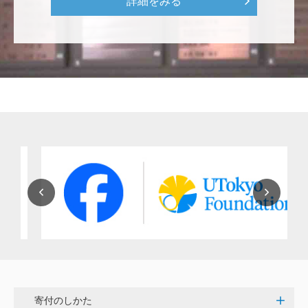
詳細をみる
にも、植物の素晴らしさ、凄さを伝えていってほし
い。 後世、子供たちにも、３千年後も
********
美味しいお寿司、刺身、美味しい魚、美味しい日本
米、酢飯 世界中の人々の舌を魅了している これから
も未来永劫 美味しいお寿司、刺身、日本米を子供た
ち、孫たち、子々孫々へ <国際水産研究教育基金>
荒木 雅子
イタリアと日本が協力して頑張っている壮大な発掘調
査プロジェクト。 歴史的な発見があることを期待しま
す。募金することにより、私自身も参加しているよう
な気持ちです。 <ソンマ・ヴェスヴィアーナ発掘調査
プロジェクト>
株式会社Ｌｅｇａｌｓｃａｐｅ
寄付のしかた