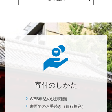
鈴木 蘭美
Congratulations on the 150th anniversary. Many more
years to come!
********
東京大学の発展に、少しでも寄与したい。
********
本日は素晴らしい練習の成果を拝聴しました。これか
らも自信をもって励んでください。
寄付のしかた
七笑酒造株式会社
少しでもお役に立てればと思います。 <理学系研究
科・理学部基金>
WEB申込の決済種類
書面でのお手続き（銀行振込）