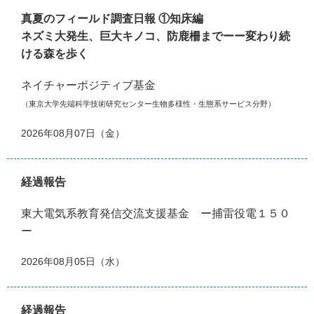
真夏のフィールド調査日報 ①知床編
ネズミ大発生、巨大キノコ、防鹿柵までーー変わり続
ける森を歩く
ネイチャーポジティブ基金
（東京大学先端科学技術研究センター生物多様性・生態系サービス分野）
2026年08月07日（金）
経過報告
東大電気系教育発信交流支援基金 ー捕雷役電１５０
ー
2026年08月05日（水）
経過報告