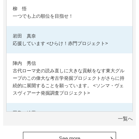
柳 悟
一つでも上の順位を目指せ！
岩田 真奈
応援しています <ひらけ！赤門プロジェクト>
陣内 秀信
古代ローマ史の読み直しに大きな貢献をなす東大グル
ープのこの偉大な考古学発掘プロジェクトがさらに持
続的に展開することを願っています。 <ソンマ・ヴェ
スヴィアーナ発掘調査プロジェクト>
田島 絵里
一覧へ
母校の益々の繁栄を祈っています。 <ひらけ！赤門プ
ロジェクト>
See more