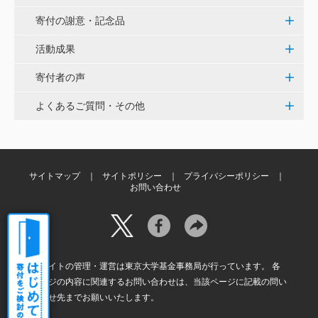
当社は、IS・CSで学んだ知見を法領域に応用するとこ
寄付の謝意・記念品
ろから始まりました。この社会でますますコンピュー
タ科学の力が発揮されるよう祈念して、支援いたしま
活動成果
す。 <コンピュータサイエンス教育支援基金>
寄付者の声
三好 弘晃
よくあるご質問・その他
世界に貢献を！
サイトマップ
サイトポリシー
プライバシーポリシー
お問い合わせ
本サイトの管理・運営は東京大学基金事務局が行っています。 各
ページの内容に関連するお問い合わせは、当該ページに記載の問い
合わせ先までお願いいたします。