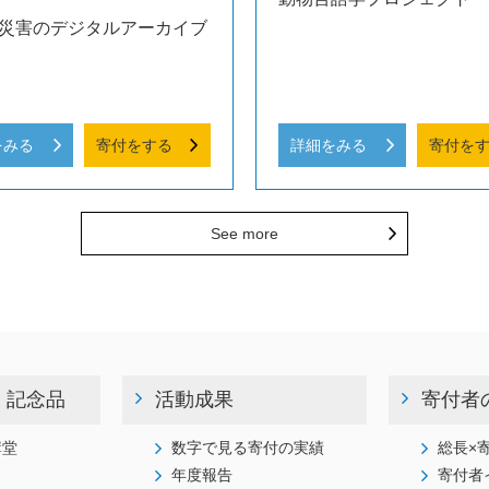
災害のデジタルアーカイブ
をみる
寄付をする
詳細をみる
寄付を
See more
・記念品
活動成果
寄付者
講堂
数字で見る寄付の実績
総長×
年度報告
寄付者