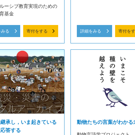
ルーシブ教育実現のための
育基金
をみる
寄付をする
詳細をみる
寄付を
を継承し，いま起きている
動物たちの言葉がわかる
に応答する
動物言語学プロジェクト