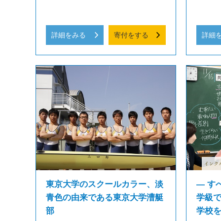
詳細をみる
寄付をする
詳細
東京大学のスクールカラー、淡
― す
青色の由来である東京大学漕艇
学級
部
学校