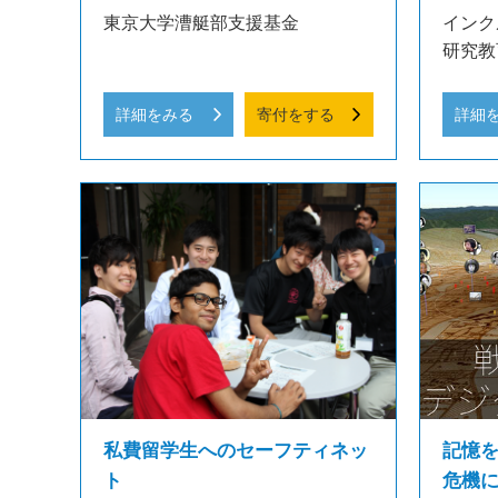
東京大学漕艇部支援基金
インク
研究教
詳細をみる
寄付をする
詳細
私費留学生へのセーフティネッ
記憶
ト
危機