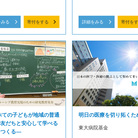
をみる
寄付をする
詳細をみる
寄付を
べての子どもが地域の普通
明日の医療を切り拓くた
で友だちと安心して学べる
東大病院基金
をつくる―