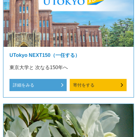
UTokyo NEXT150（一任する）
東京大学と 次なる150年へ
詳細をみる
寄付をする