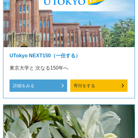
UTokyo NEXT150（一任する）
東京大学と 次なる150年へ
詳細をみる
寄付をする