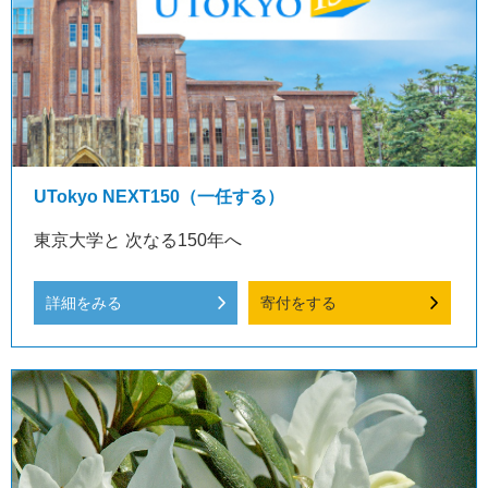
UTokyo NEXT150（一任する）
東京大学と 次なる150年へ
詳細をみる
寄付をする