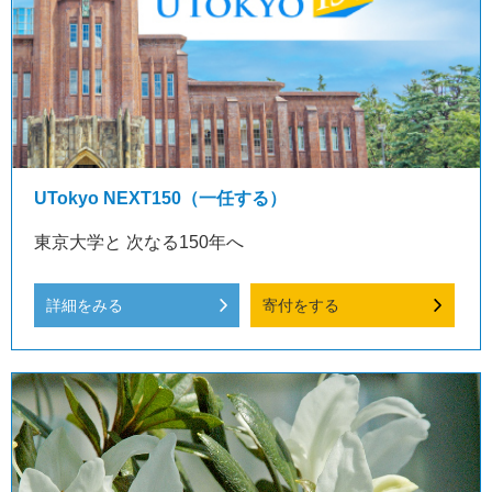
UTokyo NEXT150（一任する）
東京大学と 次なる150年へ
詳細をみる
寄付をする