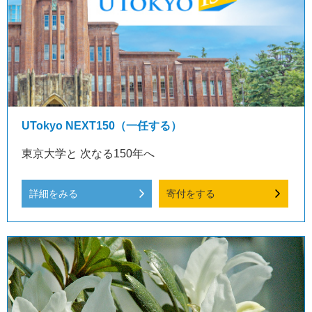
UTokyo NEXT150（一任する）
東京大学と 次なる150年へ
詳細をみる
寄付をする