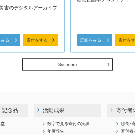
災害のデジタルアーカイブ
をみる
寄付をする
詳細をみる
寄付を
See more
・記念品
活動成果
寄付者
講堂
数字で見る寄付の実績
総長×
年度報告
寄付者