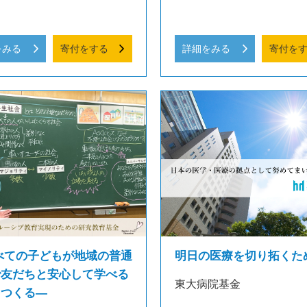
をみる
寄付をする
詳細をみる
寄付を
べての子どもが地域の普通
明日の医療を切り拓くた
で友だちと安心して学べる
東大病院基金
をつくる―