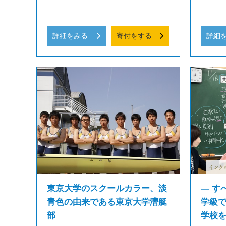
詳細をみる
寄付をする
詳細
東京大学のスクールカラー、淡
― す
青色の由来である東京大学漕艇
学級
部
学校