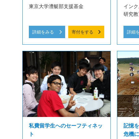
東京大学漕艇部支援基金
インク
研究教
詳細をみる
寄付をする
詳細
私費留学生へのセーフティネッ
記憶
ト
危機