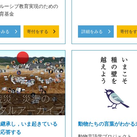
ルーシブ教育実現のための
育基金
をみる
寄付をする
詳細をみる
寄付を
を継承し，いま起きている
動物たちの言葉がわかる
に応答する
動物言語学プロジェクト