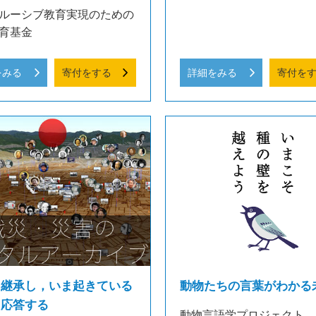
ルーシブ教育実現のための
育基金
をみる
寄付をする
詳細をみる
寄付を
を継承し，いま起きている
動物たちの言葉がわかる
に応答する
動物言語学プロジェクト