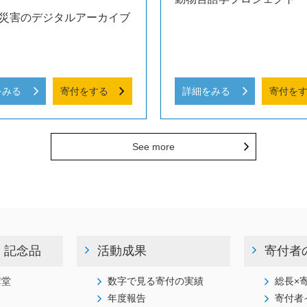
災害のデジタルアーカイブ
をみる
寄付をする
詳細をみる
寄付を
See more
・記念品
活動成果
寄付者
講堂
数字で見る寄付の実績
総長×
年度報告
寄付者