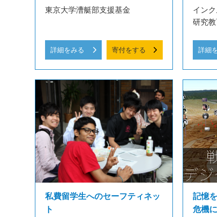
東京大学漕艇部支援基金
インク
研究教
詳細をみる
寄付をする
詳細
私費留学生へのセーフティネッ
記憶
ト
危機