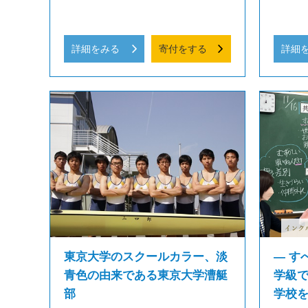
詳細をみる
寄付をする
詳細
東京大学のスクールカラー、淡
― す
青色の由来である東京大学漕艇
学級
部
学校