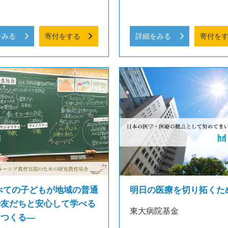
をみる
寄付をする
詳細をみる
寄付を
べての子どもが地域の普通
明日の医療を切り拓くた
で友だちと安心して学べる
東大病院基金
をつくる―