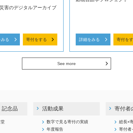
災害のデジタルアーカイブ
をみる
寄付をする
詳細をみる
寄付を
See more
・記念品
活動成果
寄付者
講堂
数字で見る寄付の実績
総長×
年度報告
寄付者