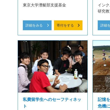
東京大学漕艇部支援基金
インク
研究教
詳細をみる
寄付をする
詳細
私費留学生へのセーフティネッ
記憶
ト
危機