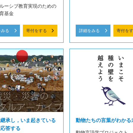
ルーシブ教育実現のための
育基金
をみる
寄付をする
詳細をみる
寄付を
を継承し，いま起きている
動物たちの言葉がわかる
に応答する
動物言語学プロジェクト