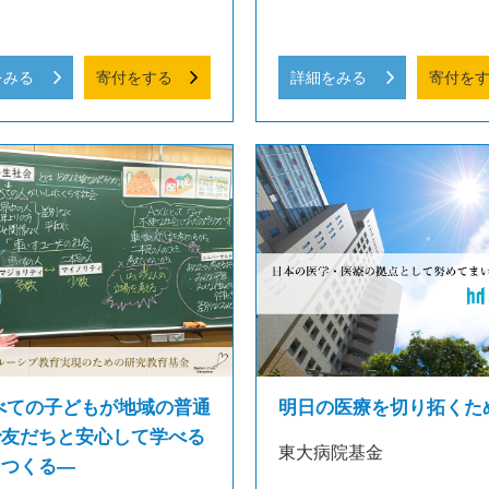
をみる
寄付をする
詳細をみる
寄付を
べての子どもが地域の普通
明日の医療を切り拓くた
で友だちと安心して学べる
東大病院基金
をつくる―