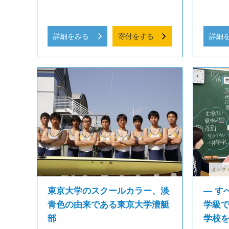
詳細をみる
寄付をする
詳細
東京大学のスクールカラー、淡
― す
青色の由来である東京大学漕艇
学級
部
学校